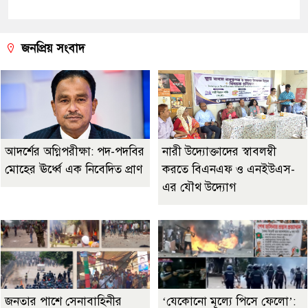
জনপ্রিয় সংবাদ
আদর্শের অগ্নিপরীক্ষা: পদ-পদবির
নারী উদ্যোক্তাদের স্বাবলম্বী
মোহের ঊর্ধ্বে এক নিবেদিত প্রাণ
করতে বিএনএফ ও এনইউএস-
এর যৌথ উদ্যোগ
জনতার পাশে সেনাবাহিনীর
‘যেকোনো মূল্যে পিসে ফেলো’: