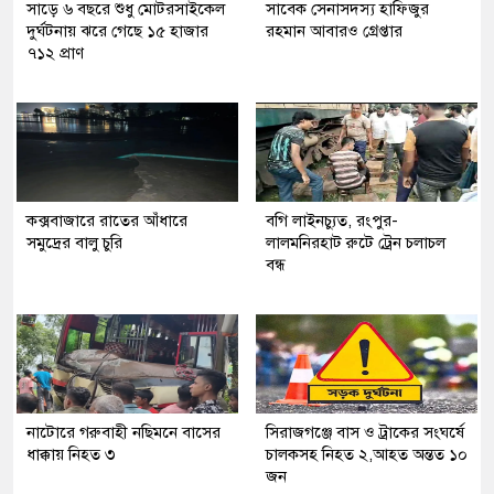
সাড়ে ৬ বছরে শুধু মোটরসাইকেল
সাবেক সেনাসদস্য হাফিজুর
দুর্ঘটনায় ঝরে গেছে ১৫ হাজার
রহমান আবারও গ্রেপ্তার
৭১২ প্রাণ
কক্সবাজারে রাতের আঁধারে
বগি লাইনচ্যুত, রংপুর-
সমুদ্রের বালু চুরি
লালমনিরহাট রুটে ট্রেন চলাচল
বন্ধ
নাটোরে গরুবাহী নছিমনে বাসের
সিরাজগঞ্জে বাস ও ট্রাকের সংঘর্ষে
ধাক্কায় নিহত ৩
চালকসহ নিহত ২,আহত অন্তত ১০
জন