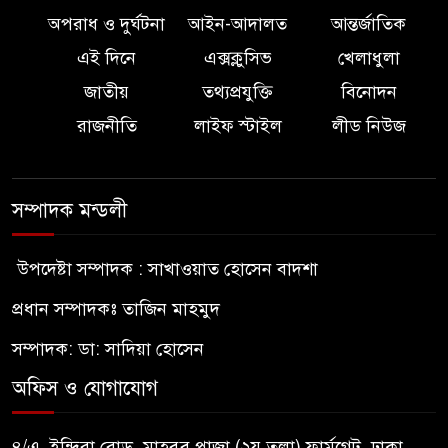
অপরাধ ও দুর্ঘটনা
আইন-আদালত
আন্তর্জাতিক
এই দিনে
এক্সক্লুসিভ
খেলাধুলা
জাতীয়
তথ্যপ্রযুক্তি
বিনোদন
রাজনীতি
লাইফ স্টাইল
লীড নিউজ
সম্পাদক মন্ডলী
উপদেষ্টা সম্পাদক : সাখাওয়াত হোসেন বাদশা
প্রধান সম্পাদকঃ তাজিন মাহমুদ
সম্পাদক: ডা: সাদিয়া হোসেন
অফিস ও যোগাযোগ
৪/এ, ইন্দিরা রোড, মাহবুব প্লাজা (২য় তলা) ফার্মগেট, ঢাকা