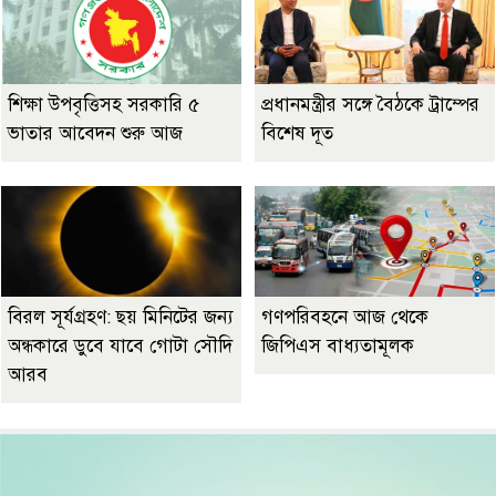
শিক্ষা উপবৃত্তিসহ সরকারি ৫
প্রধানমন্ত্রীর সঙ্গে বৈঠকে ট্রাম্পের
ভাতার আবেদন শুরু আজ
বিশেষ দূত
বিরল সূর্যগ্রহণ: ছয় মিনিটের জন্য
গণপরিবহনে আজ থেকে
অন্ধকারে ডুবে যাবে গোটা সৌদি
জিপিএস বাধ্যতামূলক
আরব