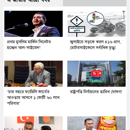
এ জাতীয় আরো খবর
প্রথম মুসলিম মার্কিন সিনেটর
জুলাইয়ে সড়কে ঝরল ৪১৬ প্রাণ,
হচ্ছেন আল-সাইয়েদ!
মোটরসাইকেলে সর্বাধিক মৃত্যু
‘চার বছরে ফ্যামিলি কার্ডের
রাষ্ট্রপতি নির্বাচনের তারিখ ঘোষণা
আওতায় আসবে ১ কোটি ৬০ লাখ
পরিবার’