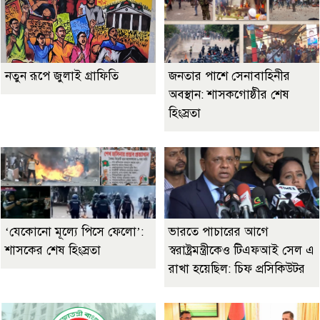
নতুন রূপে জুলাই গ্রাফিতি
জনতার পাশে সেনাবাহিনীর
অবস্থান: শাসকগোষ্ঠীর শেষ
হিংস্রতা
‘যেকোনো মূল্যে পিসে ফেলো’:
ভারতে পাচারের আগে
শাসকের শেষ হিংস্রতা
স্বরাষ্ট্রমন্ত্রীকেও টিএফআই সেল এ
রাখা হয়েছিল: চিফ প্রসিকিউটর