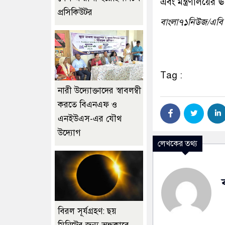
এবং মন্ত্রণালয়ের ঊ
প্রসিকিউটর
বাংলা৭১নিউজ/এবি
Tag :
নারী উদ্যোক্তাদের স্বাবলম্বী
করতে বিএনএফ ও
এনইউএস-এর যৌথ
উদ্যোগ
লেখকের তথ্য
বিরল সূর্যগ্রহণ: ছয়