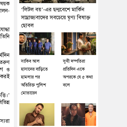
বিষয়ক
‘লিটল বয়’-এর ছদ্মবেশে মার্কিন
দোলন-
সাম্রাজ্যবাদের সবচেয়ে ঘৃণ্য বিষাক্ত
ছোবল
োদ্ধা
 তিনি
্ঘদিন
সাকিব আল
সুখী দম্পতিরা
 তরুণ
যাগ ও
হাসানের বাড়িতে
প্রতিদিন একে
েকেরই
হামলার পর
অপরকে যে ৫ কথা
অতিরিক্ত পুলিশ
বলে
মোতায়েন
্তি।’
ভিন্ন
স্যরা