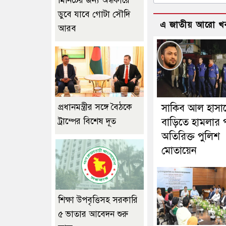
মিনিটের জন্য অন্ধকারে
ডুবে যাবে গোটা সৌদি
এ জাতীয় আরো খ
আরব
প্রধানমন্ত্রীর সঙ্গে বৈঠকে
সাকিব আল হাসা
ট্রাম্পের বিশেষ দূত
বাড়িতে হামলার 
অতিরিক্ত পুলিশ
মোতায়েন
শিক্ষা উপবৃত্তিসহ সরকারি
৫ ভাতার আবেদন শুরু