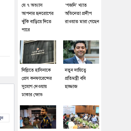
যে ৭ অভ্যাস
‘গজনি’ খ্যাত
আপনার হৃদরোগের
অভিনেতা প্রদীপ
ঝুঁকি বাড়িয়ে দিতে
রাওয়াত মারা গেছেন
পারে
দিল্লিতে হাসিনাকে
নতুন দায়িত্বে
প্রেস কনফারেন্সের
প্রতিমন্ত্রী ববি
সুযোগ দেওয়ায়
হাজ্জাজ
ঢাকার ক্ষোভ
ুন