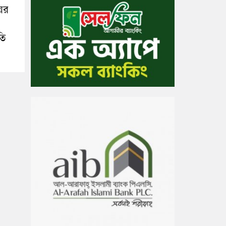
ের
তি