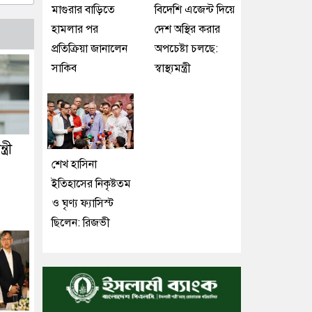
মাগুরার বাড়িতে
বিদেশি এজেন্ট দিয়ে
হামলার পর
দেশ অস্থির করার
প্রতিক্রিয়া জানালেন
অপচেষ্টা চলছে:
সাকিব
স্বাস্থ্যমন্ত্রী
্রী
শেখ হাসিনা
ইতিহাসের নিকৃষ্টতম
ও ঘৃণ্য ফ্যাসিস্ট
ছিলেন: রিজভী