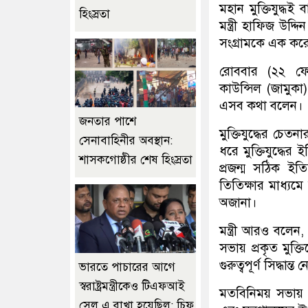
মহান মুক্তিযুদ্ধই 
হিংস্রতা
মন্ত্রী হাফিজ উদ্দ
সংগ্রামকে এক করে
রোববার (২২ ফেব্র
কাউন্সিল (জামুক
এসব কথা বলেন।
জনতার পাশে
মুক্তিযুদ্ধের চেত
সেনাবাহিনীর অবস্থান:
ধরে মুক্তিযুদ্ধ
শাসকগোষ্ঠীর শেষ হিংস্রতা
প্রজন্ম সঠিক ইত
তিতিক্ষার মাধ্যম
অজানা।
মন্ত্রী আরও বলেন, 
সভায় প্রকৃত মুক্
গুরুত্বপূর্ণ সিদ্ধান্
ভারতে পাচারের আগে
স্বরাষ্ট্রমন্ত্রীকেও টিএফআই
মতবিনিময় সভায় মু
সেল এ রাখা হয়েছিল: চিফ