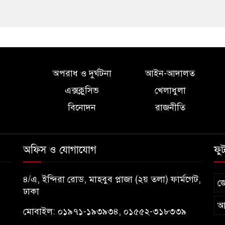
অপরাধ ও দুর্ঘটনা
আইন-আদালত
এক্সক্লুসিভ
খেলাধুলা
বিনোদন
রাজনীতি
অফিস ও যোগাযোগ
ফু
৪/এ, ইন্দিরা রোড, মাহবুব প্লাজা (২য় তলা) ফার্মগেট,
জ
ঢাকা
আ
মোবাইল: ০১৯৭১-১৯৩৯৩৪, ০১৫৫২-৩১৮৩৩৯