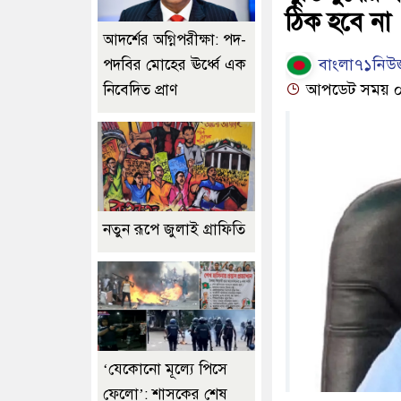
ঠিক হবে না
আদর্শের অগ্নিপরীক্ষা: পদ-
বাংলা৭১নিউজ
পদবির মোহের ঊর্ধ্বে এক
আপডেট সময় ০৫:
নিবেদিত প্রাণ
নতুন রূপে জুলাই গ্রাফিতি
‘যেকোনো মূল্যে পিসে
ফেলো’: শাসকের শেষ