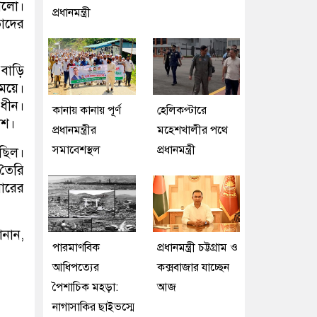
গেলো।
প্রধানমন্ত্রী
তাদের
 বাড়ি
মেয়ে।
াধীন।
কানায় কানায় পূর্ণ
হেলিকপ্টারে
িশ।
প্রধানমন্ত্রীর
মহেশখালীর পথে
সমাবেশস্থল
প্রধানমন্ত্রী
গছিল।
 তৈরি
বারের
ানান,
পারমাণবিক
প্রধানমন্ত্রী চট্টগ্রাম ও
আধিপত্যের
কক্সবাজার যাচ্ছেন
পৈশাচিক মহড়া:
আজ
নাগাসাকির ছাইভস্মে