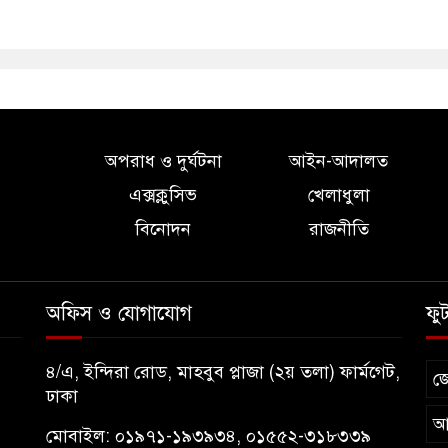
অপরাধ ও দুর্ঘটনা
আইন-আদালত
এক্সক্লুসিভ
খেলাধুলা
বিনোদন
রাজনীতি
অফিস ও যোগাযোগ
ফু
৪/এ, ইন্দিরা রোড, মাহবুব প্লাজা (২য় তলা) ফার্মগেট,
জ
ঢাকা
আ
মোবাইল: ০১৯৭১-১৯৩৯৩৪, ০১৫৫২-৩১৮৩৩৯