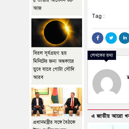
৫ ভাতার আবেদন শুরু
আজ
Tag :
বিরল সূর্যগ্রহণ: ছয়
লেখকের তথ্য
মিনিটের জন্য অন্ধকারে
ডুবে যাবে গোটা সৌদি
আরব
এ জাতীয় আরো খ
প্রধানমন্ত্রীর সঙ্গে বৈঠকে