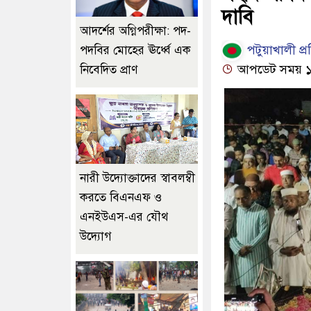
দাবি
আদর্শের অগ্নিপরীক্ষা: পদ-
পটুয়াখালী প্র
পদবির মোহের ঊর্ধ্বে এক
আপডেট সময় ১০:
নিবেদিত প্রাণ
নারী উদ্যোক্তাদের স্বাবলম্বী
করতে বিএনএফ ও
এনইউএস-এর যৌথ
উদ্যোগ