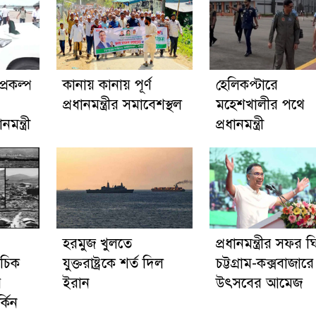
্রকল্প
কানায় কানায় পূর্ণ
হেলিকপ্টারে
প্রধানমন্ত্রীর সমাবেশস্থল
মহেশখালীর পথে
মন্ত্রী
প্রধানমন্ত্রী
হরমুজ খুলতে
প্রধানমন্ত্রীর সফর ঘ
াচিক
যুক্তরাষ্ট্রকে শর্ত দিল
চট্টগ্রাম-কক্সবাজারে
র
ইরান
উৎসবের আমেজ
্কিন