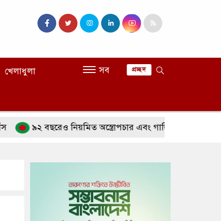
সব
খেলাধুলা
প্রচ্ছদ
৯২ বছরেও নিয়মিত অস্ত্রোপচার এবং গাড়ি চালানোতেও পারদর্শী