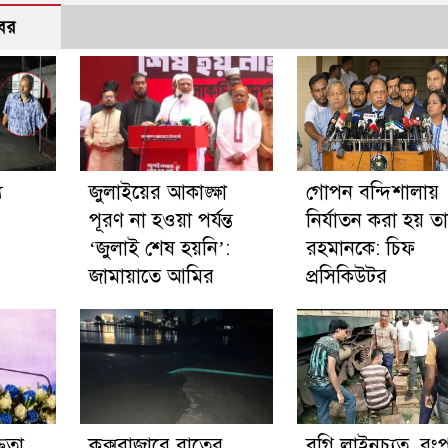
বর
য
জুলাইয়ের আকাঙ্ক্ষা
গোপন বন্দিশালায়
পূরণ না হওয়া পর্যন্ত
নির্যাতন করা হয় ত
‘জুলাই শেষ হয়নি’:
রহমানকে: চিফ
জামায়াতে আমির
প্রসিকিউটর
ততা
কক্সবাজারে রাতের
বগি লাইনচ্যুত, রংপ