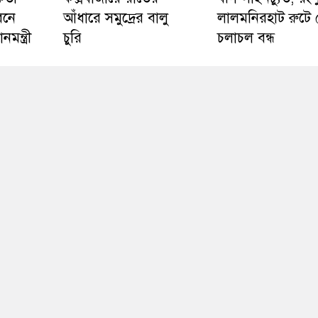
বনে
আঁধারে সমুদ্রের বালু
লালমনিরহাট রুটে ট্
নমন্ত্রী
চুরি
চলাচল বন্ধ