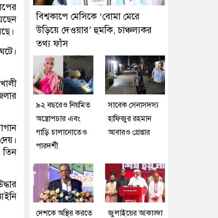
আপের
বিশ্বকাপে মেসিকে ‘বোমা মেরে
েছেন
উড়িয়ে দেওয়ার’ হুমকি, চাঞ্চল্যকর
েছে।
তথ্য ফাঁস
 ঘটে।
খালী
জেলার
৯২ বছরেও নিয়মিত
সাবেক সেনাসদস্য
অস্ত্রোপচার এবং
হাফিজুর রহমান
বাগান
গাড়ি চালানোতেও
আবারও গ্রেপ্তার
দেয়।
পারদর্শী
য় তিন
দ্ধার
আইনি
দেশকে অস্থির করতে
জুলাইয়ের আকাঙ্ক্ষা