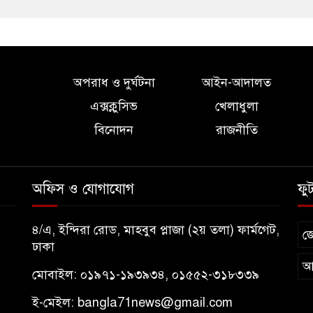
অপরাধ ও দুর্ঘটনা
আইন-আদালত
এক্সক্লুসিভ
খেলাধুলা
বিনোদন
রাজনীতি
অফিস ও যোগাযোগ
ফু
৪/এ, ইন্দিরা রোড, মাহবুব প্লাজা (২য় তলা) ফার্মগেট,
জ
ঢাকা
আ
মোবাইল: ০১৯৭১-১৯৩৯৩৪, ০১৫৫২-৩১৮৩৩৯
ই-মেইল:
bangla71news@gmail.com