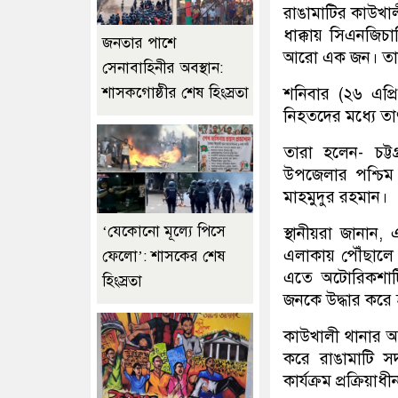
রাঙামাটির কাউখ
ধাক্কায় সিএনজি
জনতার পাশে
আরো এক জন। তাকে
সেনাবাহিনীর অবস্থান:
শনিবার (২৬ এপ্র
শাসকগোষ্ঠীর শেষ হিংস্রতা
নিহতদের মধ্যে ত
তারা হলেন- চট্
উপজেলার পশ্চিম 
মাহমুদুর রহমান।
‘যেকোনো মূল্যে পিসে
স্থানীয়রা জানান,
এলাকায় পৌঁছালে
ফেলো’: শাসকের শেষ
এতে অটোরিকশাটি 
হিংস্রতা
জনকে উদ্ধার করে
কাউখালী থানার অ
করে রাঙামাটি স
কার্যক্রম প্রক্রিয়াধী