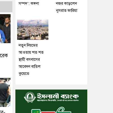
সম্পদ’: কঙ্গনা
নজর কাড়লেন
নুসরাত ফারিয়া
নতুন নিয়মের
আওতায় শত শত
ারেক
স্থায়ী বসবাসের
আবেদন বাতিল
কুয়েতে
ুর-