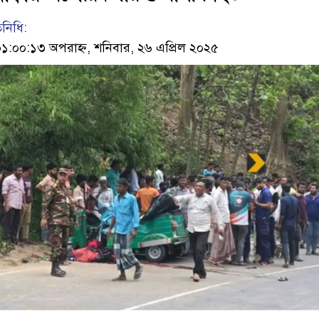
িনিধি:
০০:১৩ অপরাহ্ন, শনিবার, ২৬ এপ্রিল ২০২৫