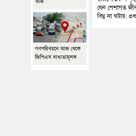
আজ
যেন পেশাগত জী
বিঘ্ন না ঘটায়: প্রধা
গণপরিবহনে আজ থেকে
জিপিএস বাধ্যতামূলক