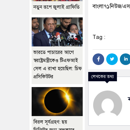
বাংলা৭১নিউজ/এ
নতুন রূপে জুলাই গ্রাফিতি
Tag :
ভারতে পাচারের আগে
স্বরাষ্ট্রমন্ত্রীকেও টিএফআই
সেল এ রাখা হয়েছিল: চিফ
লেখকের তথ্য
প্রসিকিউটর
বিরল সূর্যগ্রহণ: ছয়