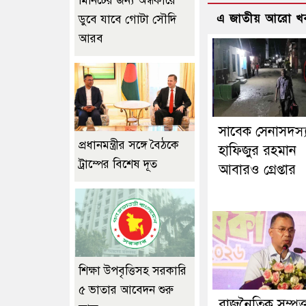
মিনিটের জন্য অন্ধকারে
এ জাতীয় আরো খ
ডুবে যাবে গোটা সৌদি
আরব
সাবেক সেনাসদস্
প্রধানমন্ত্রীর সঙ্গে বৈঠকে
হাফিজুর রহমান
ট্রাম্পের বিশেষ দূত
আবারও গ্রেপ্তার
শিক্ষা উপবৃত্তিসহ সরকারি
৫ ভাতার আবেদন শুরু
রাজনৈতিক সম্পৃক্