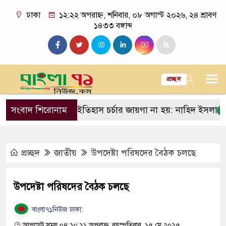
ঢাকা
১২:২২ অপরাহ্ন, শনিবার, ০৮ অগাস্ট ২০২৬, ২৪ শ্রাবণ
১৪৩৩ বঙ্গাব্দ
প্রচ্ছদ
দুঘর যেন দলীয় ইতিহাস চর্চার জায়গা না হয়: নাহিদ ইসলাম
সংবাদ শিরোনাম
আজই ক
প্রচ্ছদ
জাতীয়
উপদেষ্টা পরিষদের বৈঠক চলছে
উপদেষ্টা পরিষদের বৈঠক চলছে
বাংলা৭১নিউজ ঢাকা:
আপডেট সময় ০৪:১০:১১ অপরাহ্ন, বৃহস্পতিবার, ১৫ মে ২০২৫