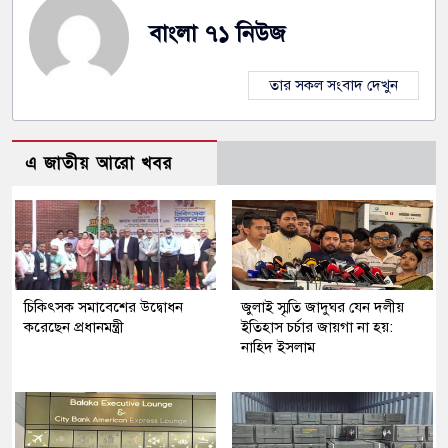
বাংলা ৭১ নিউজ
তার সকল সংবাদ দেখুন
এ জাতীয় আরো খবর
চিকিৎসক সমাবেশের উদ্বোধন
জুলাই স্মৃতি জাদুঘর যেন দলীয়
করেছেন প্রধানমন্ত্রী
ইতিহাস চর্চার জায়গা না হয়:
নাহিদ ইসলাম