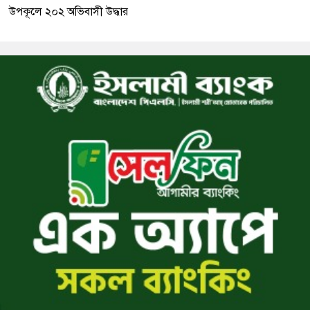
উপকূলে ২০২ অভিবাসী উদ্ধার