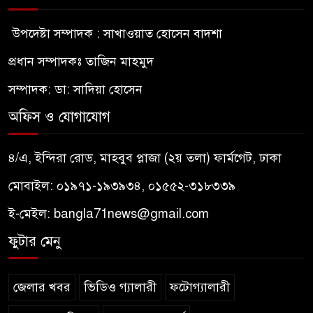
উপদেষ্টা সম্পাদক : সাখাওয়াত হোসেন বাদশা
প্রধান সম্পাদকঃ তাজিন মাহমুদ
সম্পাদক: ডা: সাদিয়া হোসেন
অফিস ও যোগাযোগ
৪/এ, ইন্দিরা রোড, মাহবুব প্লাজা (২য় তলা) ফার্মগেট, ঢাকা
মোবাইল: ০১৯৭১-১৯৩৯৩৪, ০১৫৫২-৩১৮৩৩৯
ই-মেইল:
bangla71news@gmail.com
ফুটার মেনু
জেলার খবর
ভিডিও গ্যালারী
ফটোগ্যালারী