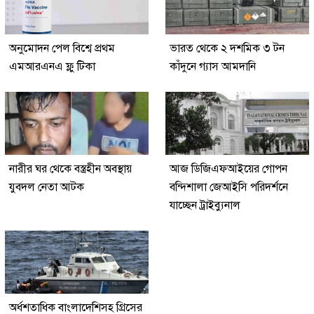
অনুমোদন পেল বিশ্বে প্রথম
ভারত থেকে ২ দশমিক ৩ টন
এমআরএনএ ফ্লু টিকা
কাঁদুনে গ্যাস আমদানি
নারীর ঘর থেকে বস্ত্রহীন অবস্থায়
আজ ডিজিএফআইয়ের গোপন
যুবদল নেতা আটক
বন্দিশালা জেআইসি পরিদর্শনে
যাচ্ছেন ট্রাইব্যুনাল
অর্ধশতাধিক বাংলাদেশিসহ গ্রিসের