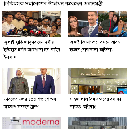
চিকিৎসক সমাবেশের উদ্বোধন করেছেন প্রধানমন্ত্রী
জুলাই স্মৃতি জাদুঘর যেন দলীয়
আজই কি দাম্পত্য বন্ধনে আবদ্ধ
ইতিহাস চর্চার জায়গা না হয়: নাহিদ
হচ্ছেন রোনালদো-জর্জিনা?
ইসলাম
ভারতের ওপর ১০০ শতাংশ শুল্ক
শাহজালাল বিমাবন্দরের বলাকা
আরোপ করছেন ট্রাম্প!
লাউঞ্জে অগ্নিকাণ্ড