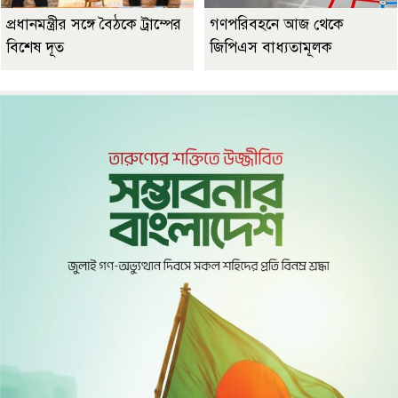
প্রধানমন্ত্রীর সঙ্গে বৈঠকে ট্রাম্পের
গণপরিবহনে আজ থেকে
বিশেষ দূত
জিপিএস বাধ্যতামূলক