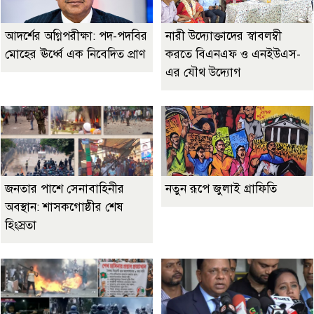
আদর্শের অগ্নিপরীক্ষা: পদ-পদবির
নারী উদ্যোক্তাদের স্বাবলম্বী
মোহের ঊর্ধ্বে এক নিবেদিত প্রাণ
করতে বিএনএফ ও এনইউএস-
এর যৌথ উদ্যোগ
জনতার পাশে সেনাবাহিনীর
নতুন রূপে জুলাই গ্রাফিতি
অবস্থান: শাসকগোষ্ঠীর শেষ
হিংস্রতা