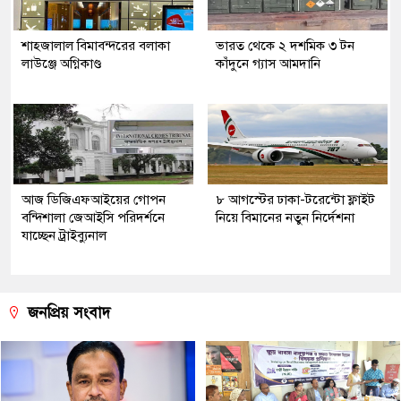
শাহজালাল বিমাবন্দরের বলাকা
ভারত থেকে ২ দশমিক ৩ টন
লাউঞ্জে অগ্নিকাণ্ড
কাঁদুনে গ্যাস আমদানি
আজ ডিজিএফআইয়ের গোপন
৮ আগস্টের ঢাকা-টরেন্টো ফ্লাইট
বন্দিশালা জেআইসি পরিদর্শনে
নিয়ে বিমানের নতুন নির্দেশনা
যাচ্ছেন ট্রাইব্যুনাল
জনপ্রিয় সংবাদ