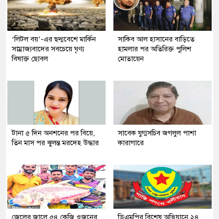
‘লিটল বয়’-এর ছদ্মবেশে মার্কিন
সাকিব আল হাসানের বাড়িতে
সাম্রাজ্যবাদের সবচেয়ে ঘৃণ্য
হামলার পর অতিরিক্ত পুলিশ
বিষাক্ত ছোবল
মোতায়েন
টানা ৫ দিন অনশনের পর বিয়ে,
সাবেক যুগ্মসচিব জগলুল পাশা
তিন মাস পর ঝুলন্ত মরদেহ উদ্ধার
কারাগারে
জেলের জালে ৫৪ কেজি ওজনের
ডিএমপির বিশেষ অভিযানে ২৪