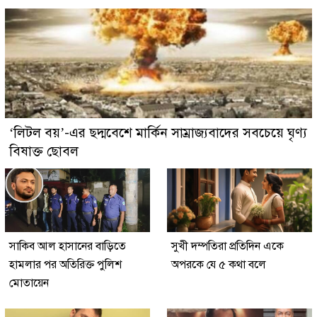
‘লিটল বয়’-এর ছদ্মবেশে মার্কিন সাম্রাজ্যবাদের সবচেয়ে ঘৃণ্য
বিষাক্ত ছোবল
সাকিব আল হাসানের বাড়িতে
সুখী দম্পতিরা প্রতিদিন একে
হামলার পর অতিরিক্ত পুলিশ
অপরকে যে ৫ কথা বলে
মোতায়েন