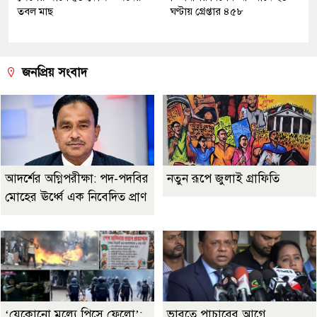
তবল মাছ
ঘণ্টায় গ্রেপ্তার ৪৫৮
জনপ্রিয় সংবাদ
আদর্শের অগ্নিপরীক্ষা: পদ-পদবির
নতুন রূপে জুলাই গ্রাফিতি
মোহের ঊর্ধ্বে এক নিবেদিত প্রাণ
‘যেকোনো মূল্যে পিসে ফেলো’:
ভারতে পাচারের আগে