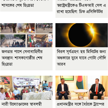
শাসকের শেষ হিংস্রতা
স্বরাষ্ট্রমন্ত্রীকেও টিএফআই সেল এ
রাখা হয়েছিল: চিফ প্রসিকিউটর
জনতার পাশে সেনাবাহিনীর
বিরল সূর্যগ্রহণ: ছয় মিনিটের জন্য
অবস্থান: শাসকগোষ্ঠীর শেষ
অন্ধকারে ডুবে যাবে গোটা সৌদি
হিংস্রতা
আরব
নারী উদ্যোক্তাদের স্বাবলম্বী
প্রধানমন্ত্রীর সঙ্গে বৈঠকে ট্রাম্পের