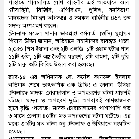
পাহাড়ে পরিচালিত যৌথ বাহিনীর এই অভিযানে র‌্যাব,
নৌবাহিনী, বিজিবি, এপিবিএন, পুলিশ, বনবিভাগ,
মাদকদ্রব্য নিয়ন্ত্রণ অধিদপ্তর ও দমকল বাহিনীর ৪৬৭ জন
সদস্য অংশগ্রহণ করেন।
টেকনাফ মডেল থানার ভারপ্রাপ্ত কর্মকর্তা (ওসি) মুহাম্মদ
গিয়াস উদ্দিন জানান, অভিযানে সন্ত্রাসীদের ব্যবহৃত গাজা,
২,০৫০ পিস ইয়াবা এবং ২টি এলজি, ১টি ওয়ান শুটার গান,
১১টি গুলি, ১টি অস্ত্র তৈরীর যন্ত্রাংশ, ৪টি রামদা, ২টি ছুরি,
১টি চাকু, ৩টি কিরিছ উদ্ধার করা হয়েছে।
র‌্যাব-১৫ এর অধিনায়ক লে. কর্নেল কামরুল ইসলাম
অভিযান শেষে তাৎক্ষণিক এক ব্রিফিং এ জানান, উখিয়া
টেকনাফে মাদক, চোরাচালান ও অপহরণের ঘটনা প্রায়শই
ঘটছে। মাদক ও অপহরণ দুটো অপরাধই আশঙ্কাজনক
হারে বৃদ্ধি পেয়েছে। মাদক চোরাচালানের পাশাপাশি গত
৩ মাসে জেলায় ৪০টির মত অপরহণের ঘটনা ঘটেছে। এর
মধ্যে ৩০টির মত ঘটনা শুধু টেকনাফ ও উখিয়াতে সংঘটিত
হয়েছে।