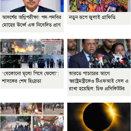
আদর্শের অগ্নিপরীক্ষা: পদ-পদবির
নতুন রূপে জুলাই গ্রাফিতি
মোহের ঊর্ধ্বে এক নিবেদিত প্রাণ
‘যেকোনো মূল্যে পিসে ফেলো’:
ভারতে পাচারের আগে
শাসকের শেষ হিংস্রতা
স্বরাষ্ট্রমন্ত্রীকেও টিএফআই সেল এ
রাখা হয়েছিল: চিফ প্রসিকিউটর