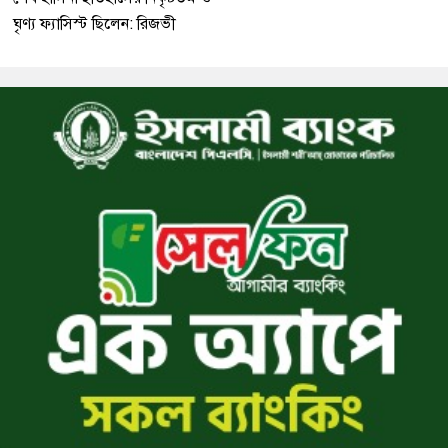
ঘৃণ্য ফ্যাসিস্ট ছিলেন: রিজভী