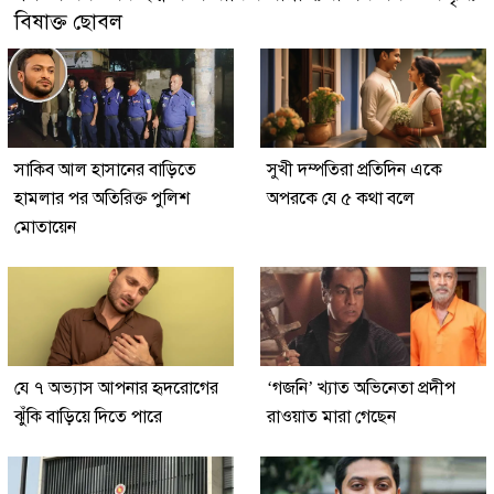
বিষাক্ত ছোবল
সাকিব আল হাসানের বাড়িতে
সুখী দম্পতিরা প্রতিদিন একে
হামলার পর অতিরিক্ত পুলিশ
অপরকে যে ৫ কথা বলে
মোতায়েন
যে ৭ অভ্যাস আপনার হৃদরোগের
‘গজনি’ খ্যাত অভিনেতা প্রদীপ
ঝুঁকি বাড়িয়ে দিতে পারে
রাওয়াত মারা গেছেন