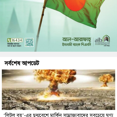
সর্বশেষ আপডেট
‘লিটল বয়’-এর ছদ্মবেশে মার্কিন সাম্রাজ্যবাদের সবচেয়ে ঘৃণ্য