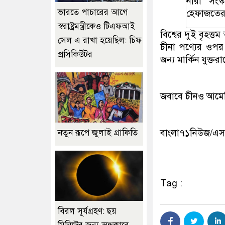
নারী সংস
ভারতে পাচারের আগে
হেফাজতের
স্বরাষ্ট্রমন্ত্রীকেও টিএফআই
বিশ্বের দুই বৃহত্ত
সেল এ রাখা হয়েছিল: চিফ
চীনা পণ্যের ওপর
প্রসিকিউটর
জন্য মার্কিন যুক্ত
জবাবে চীনও আমের
বাংলা৭১নিউজ/এ
নতুন রূপে জুলাই গ্রাফিতি
Tag :
বিরল সূর্যগ্রহণ: ছয়