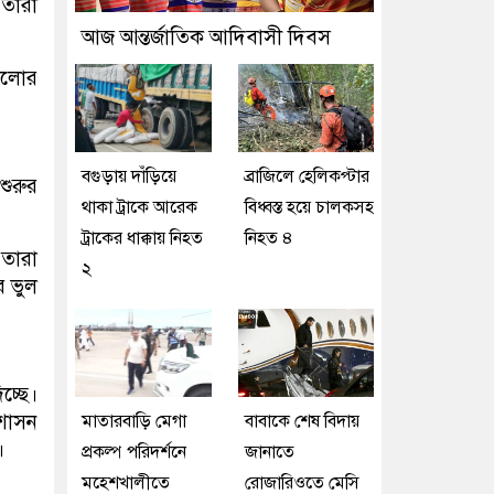
 তারা
আজ আন্তর্জাতিক আদিবাসী দিবস
গুলোর
বগুড়ায় দাঁড়িয়ে
ব্রাজিলে হেলিকপ্টার
শুরুর
থাকা ট্রাকে আরেক
বিধ্বস্ত হয়ে চালকসহ
ট্রাকের ধাক্কায় নিহত
নিহত ৪
 তারা
২
র ভুল
িচ্ছে।
রশাসন
মাতারবাড়ি মেগা
বাবাকে শেষ বিদায়
ে।
প্রকল্প পরিদর্শনে
জানাতে
মহেশখালীতে
রোজারিওতে মেসি