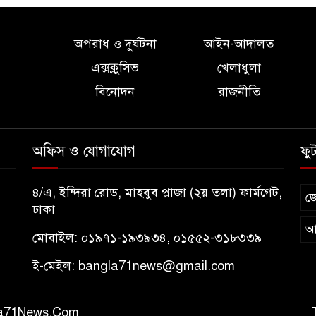
অপরাধ ও দুর্ঘটনা
আইন-আদালত
এক্সক্লুসিভ
খেলাধুলা
বিনোদন
রাজনীতি
অফিস ও যোগাযোগ
ফু
৪/এ, ইন্দিরা রোড, মাহবুব প্লাজা (২য় তলা) ফার্মগেট,
জ
ঢাকা
আ
মোবাইল: ০১৯৭১-১৯৩৯৩৪, ০১৫৫২-৩১৮৩৩৯
ই-মেইল:
bangla71news@gmail.com
gla71News.Com