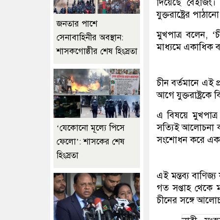
দিয়েছে বেইজিং। শ
যুক্তরাষ্ট্রের পা
জনতার পাশে
মুখপাত্র বলেন, ‘চী
সেনাবাহিনীর অবস্থান:
মাধ্যমে একাধিক বা
শাসকগোষ্ঠীর শেষ হিংস্রতা
চীন বর্তমানে এই প্
আগে যুক্তরাষ্ট্রক
এ বিষয়ে মুখপাত্র 
সত্যিই আলোচনা ক
‘যেকোনো মূল্যে পিসে
সংশোধন করে একতরফা 
ফেলো’: শাসকের শেষ
হিংস্রতা
এই মন্তব্য বাণিজ্য 
গত সপ্তাহ থেকে মা
চীনের সঙ্গে আলো