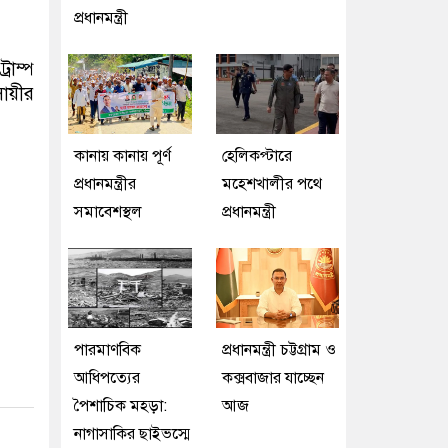
প্রধানমন্ত্রী
রাম্প
সায়ীর
কানায় কানায় পূর্ণ
হেলিকপ্টারে
প্রধানমন্ত্রীর
মহেশখালীর পথে
সমাবেশস্থল
প্রধানমন্ত্রী
পারমাণবিক
প্রধানমন্ত্রী চট্টগ্রাম ও
আধিপত্যের
কক্সবাজার যাচ্ছেন
পৈশাচিক মহড়া:
আজ
নাগাসাকির ছাইভস্মে