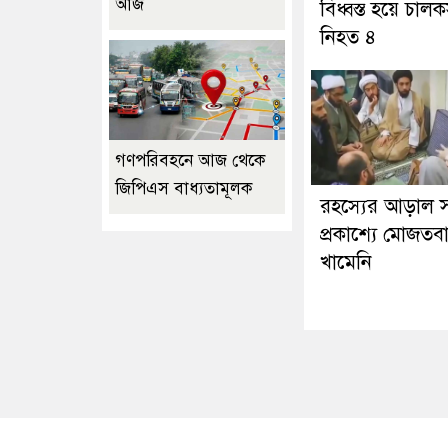
আজ
বিধ্বস্ত হয়ে চাল
নিহত ৪
গণপরিবহনে আজ থেকে
জিপিএস বাধ্যতামূলক
রহস্যের আড়াল স
প্রকাশ্যে মোজতব
খামেনি