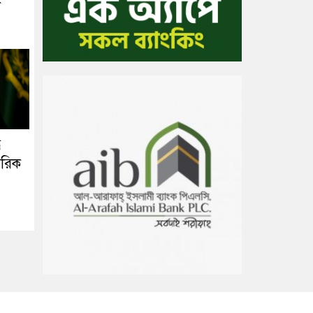
ল
ে
মরিক