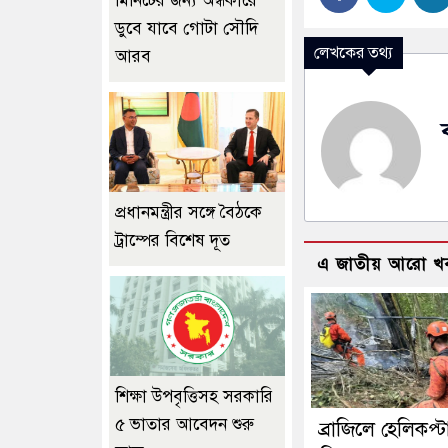
মিনিটের জন্য অন্ধকারে
ডুবে যাবে গোটা সৌদি
লেখকের তথ্য
আরব
প্রধানমন্ত্রীর সঙ্গে বৈঠকে
ট্রাম্পের বিশেষ দূত
এ জাতীয় আরো খ
শিক্ষা উপবৃত্তিসহ সরকারি
৫ ভাতার আবেদন শুরু
ব্রাজিলে হেলিকপ্ট