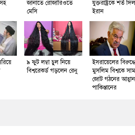
কসহ
জানাতে রোজারিওতে
যুক্তরাষ্ট্রকে শর্ত দি
মেসি
ইরান
রিয়ে
৯ ফুট লম্বা চুল নিয়ে
ইসরায়েলের বিরুদ্ধ
া
বিশ্বরেকর্ড গড়লেন রেনু
মুসলিম বিশ্বকে সা
জোট গঠনের আহ্বান
পাকিস্তানের