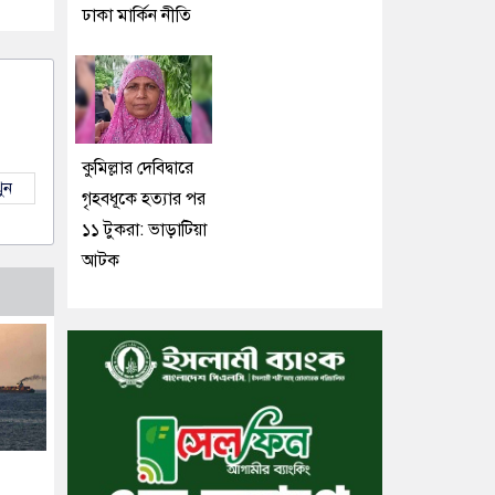
ঢাকা মার্কিন নীতি
কুমিল্লার দেবিদ্বারে
ুন
গৃহবধূকে হত্যার পর
১১ টুকরা: ভাড়াটিয়া
আটক