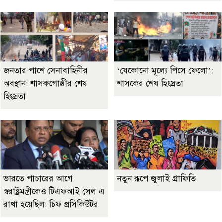
জনতার পাশে সেনাবাহিনীর
‘যেকোনো মূল্যে পিসে ফেলো’:
অবস্থান: শাসকগোষ্ঠীর শেষ
শাসকের শেষ হিংস্রতা
হিংস্রতা
ভারতে পাচারের আগে
নতুন রূপে জুলাই গ্রাফিতি
স্বরাষ্ট্রমন্ত্রীকেও টিএফআই সেল এ
রাখা হয়েছিল: চিফ প্রসিকিউটর