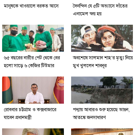
মানুষকে খাওয়ালে বরকত আসে
দৈনন্দিন যে ৫টি অভ্যাসে দাঁতের
এনামেল ক্ষয় হয়
৬৫ বছরের নারীর পেট থেকে বের
অবশেষে সালমান শাহ’র মৃত্যু নিয়ে
হলো সাড়ে ৬ কেজির টিউমার
মুখ খুললেন শাবনূর
রোববার চট্টগ্রাম ও কক্সবাজারে
পদ্মায় আবারও শুরু হয়েছে ভাঙন,
যাবেন প্রধানমন্ত্রী
আতঙ্কে জনসাধারণ