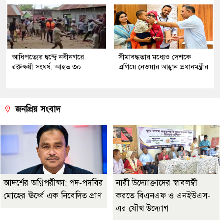
আধিপত্যের দ্বন্দ্বে নবীনগরে
সীমাবদ্ধতার মধ্যেও দেশকে
রক্তক্ষয়ী সংঘর্ষ, আহত ৩০
এগিয়ে নেওয়ার আহ্বান প্রধানমন্ত্রীর
জনপ্রিয় সংবাদ
আদর্শের অগ্নিপরীক্ষা: পদ-পদবির
নারী উদ্যোক্তাদের স্বাবলম্বী
মোহের ঊর্ধ্বে এক নিবেদিত প্রাণ
করতে বিএনএফ ও এনইউএস-
এর যৌথ উদ্যোগ