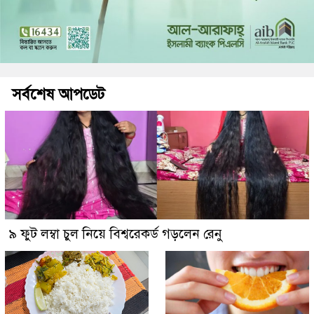
সর্বশেষ আপডেট
৯ ফুট লম্বা চুল নিয়ে বিশ্বরেকর্ড গড়লেন রেনু