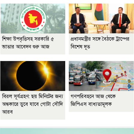
শিক্ষা উপবৃত্তিসহ সরকারি ৫
প্রধানমন্ত্রীর সঙ্গে বৈঠকে ট্রাম্পের
ভাতার আবেদন শুরু আজ
বিশেষ দূত
বিরল সূর্যগ্রহণ: ছয় মিনিটের জন্য
গণপরিবহনে আজ থেকে
অন্ধকারে ডুবে যাবে গোটা সৌদি
জিপিএস বাধ্যতামূলক
আরব