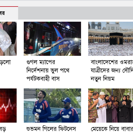
বর
 পড়লো
গুগল ম্যাপের
বাংলাদেশের ওমরা
নির্দেশনায় ভুল পথে
যাত্রীদের জন্য সৌদ
পর্যটকবাহী বাস
নতুন নিয়ম
বড়
শুভমন গিলের ফিটনেস
মেয়েকে নিয়ে বাবা