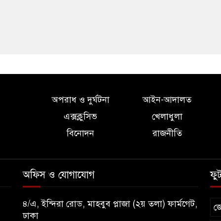
অপরাধ ও দুর্ঘটনা
আইন-আদালত
এক্সক্লুসিভ
খেলাধুলা
বিনোদন
রাজনীতি
অফিস ও যোগাযোগ
ফু
৪/এ, ইন্দিরা রোড, মাহবুব প্লাজা (২য় তলা) ফার্মগেট,
জ
ঢাকা