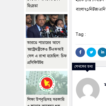
হিংস্রতা
বাংলা৭১নিউজ/এনি
Tag :
ভারতে পাচারের আগে
স্বরাষ্ট্রমন্ত্রীকেও টিএফআই
সেল এ রাখা হয়েছিল: চিফ
প্রসিকিউটর
লেখকের তথ্য
শিক্ষা উপবৃত্তিসহ সরকারি