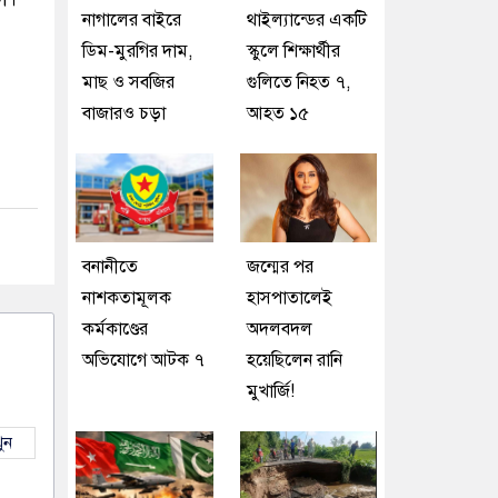
নাগালের বাইরে
থাইল্যান্ডের একটি
ডিম-মুরগির দাম,
স্কুলে শিক্ষার্থীর
মাছ ও সবজির
গুলিতে নিহত ৭,
বাজারও চড়া
আহত ১৫
বনানীতে
জন্মের পর
নাশকতামূলক
হাসপাতালেই
কর্মকাণ্ডের
অদলবদল
অভিযোগে আটক ৭
হয়েছিলেন রানি
মুখার্জি!
ুন