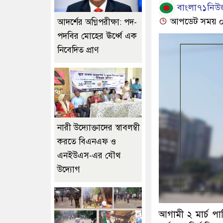
বাংলা৭১নিউজ
আপডেট সময় ০৫:
আদর্শের অগ্নিপরীক্ষা: পদ-
পদবির মোহের ঊর্ধ্বে এক
নিবেদিত প্রাণ
নারী উদ্যোক্তাদের স্বাবলম্বী
করতে বিএনএফ ও
এনইউএস-এর যৌথ
উদ্যোগ
আগামী ২ মার্চ পা