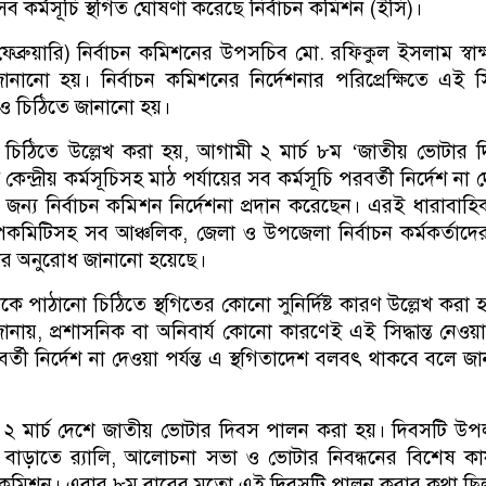
ত সব কর্মসূচি স্থগিত ঘোষণা করেছে নির্বাচন কমিশন (ইসি)।
ফেব্রুয়ারি) নির্বাচন কমিশনের উপসচিব মো. রফিকুল ইসলাম স্বাক
নানো হয়। নির্বাচন কমিশনের নির্দেশনার পরিপ্রেক্ষিতে এই সিদ্
ও চিঠিতে জানানো হয়।
র চিঠিতে উল্লেখ করা হয়, আগামী ২ মার্চ ৮ম ‘জাতীয় ভোটার 
ন্দ্রীয় কর্মসূচিসহ মাঠ পর্যায়ের সব কর্মসূচি পরবর্তী নির্দেশ না 
খার জন্য নির্বাচন কমিশন নির্দেশনা প্রদান করেছেন। এরই ধারাবাহ
 উপকমিটিসহ সব আঞ্চলিক, জেলা ও উপজেলা নির্বাচন কর্মকর্তাদ
লার অনুরোধ জানানো হয়েছে।
কে পাঠানো চিঠিতে স্থগিতের কোনো সুনির্দিষ্ট কারণ উল্লেখ করা 
্র জানায়, প্রশাসনিক বা অনিবার্য কোনো কারণেই এই সিদ্ধান্ত নেওয়
্তী নির্দেশ না দেওয়া পর্যন্ত এ স্থগিতাদেশ বলবৎ থাকবে বলে জ
বছর ২ মার্চ দেশে জাতীয় ভোটার দিবস পালন করা হয়। দিবসটি উপলক
াড়াতে র‍্যালি, আলোচনা সভা ও ভোটার নিবন্ধনের বিশেষ কার্
চন কমিশন। এবার ৮ম বারের মতো এই দিবসটি পালন করার কথা ছি