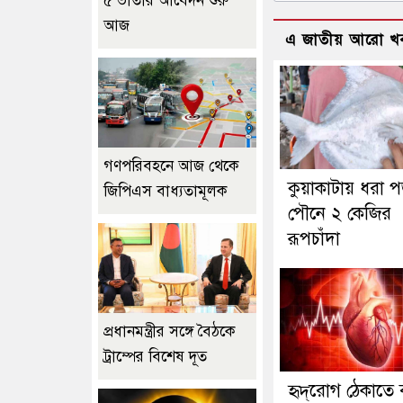
৫ ভাতার আবেদন শুরু
আজ
এ জাতীয় আরো খ
গণপরিবহনে আজ থেকে
কুয়াকাটায় ধরা
জিপিএস বাধ্যতামূলক
পৌনে ২ কেজির
রূপচাঁদা
প্রধানমন্ত্রীর সঙ্গে বৈঠকে
ট্রাম্পের বিশেষ দূত
হৃদ্‌রোগ ঠেকাতে 