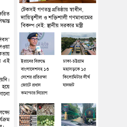
টেকসই গণতন্ত্র প্রতিষ্ঠায় স্বাধীন,
্ষরিত
দায়িত্বশীল ও শক্তিশালী গণমাধ্যমের
ধান্ত
বিকল্প নেই: স্থানীয় সরকার মন্ত্রী
দিবস’
দেওয়া
িকতায়
ের এই
ইরানের বিরুদ্ধে
ঢাকা-চট্টগ্রাম
বাংলাদেশসহ ১৩
মহাসড়কে ১৫
দেশের প্রতিরক্ষা
কিলোমিটার দীর্ঘ
হয়নি।
জোটে প্রধান
যানজট
া হয়ে
কমান্ডার নিয়োগ
ানানো
্ষ্যে
যক্রম
ল।