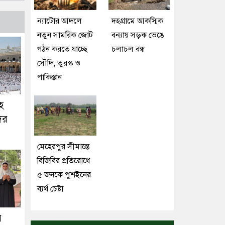
ন্যাটোর আদলে
দহগ্রামে আকস্মিক
নতুন সামরিক জোট
বন্যায় সড়ক ভেঙে
গঠন করতে যাচ্ছে
চলাচল বন্ধ
সৌদি, তুরস্ক ও
পাকিস্তান
হ
ির
মেহেরপুর সীমান্তে
বিজিবির প্রতিরোধে
৫ জনকে পুশইনের
ব্যর্থ চেষ্টা
র