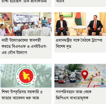
রাখা হয়েছিল: চিফ প্রসিকিউটর
আরব
নারী উদ্যোক্তাদের স্বাবলম্বী
প্রধানমন্ত্রীর সঙ্গে বৈঠকে ট্রাম্পের
করতে বিএনএফ ও এনইউএস-
বিশেষ দূত
এর যৌথ উদ্যোগ
শিক্ষা উপবৃত্তিসহ সরকারি ৫
গণপরিবহনে আজ থেকে
ভাতার আবেদন শুরু আজ
জিপিএস বাধ্যতামূলক