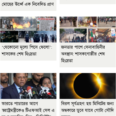
মোহের ঊর্ধ্বে এক নিবেদিত প্রাণ
‘যেকোনো মূল্যে পিসে ফেলো’:
জনতার পাশে সেনাবাহিনীর
শাসকের শেষ হিংস্রতা
অবস্থান: শাসকগোষ্ঠীর শেষ
হিংস্রতা
ভারতে পাচারের আগে
বিরল সূর্যগ্রহণ: ছয় মিনিটের জন্য
স্বরাষ্ট্রমন্ত্রীকেও টিএফআই সেল এ
অন্ধকারে ডুবে যাবে গোটা সৌদি