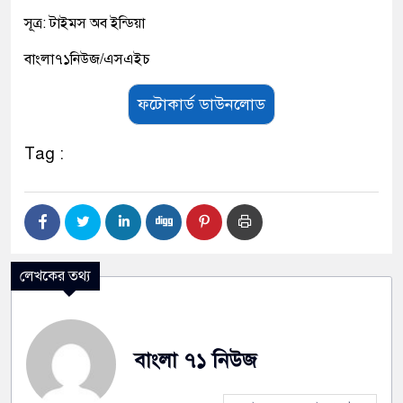
সূত্র: টাইমস অব ইন্ডিয়া
বাংলা৭১নিউজ/এসএইচ
ফটোকার্ড ডাউনলোড
Tag :
লেখকের তথ্য
বাংলা ৭১ নিউজ