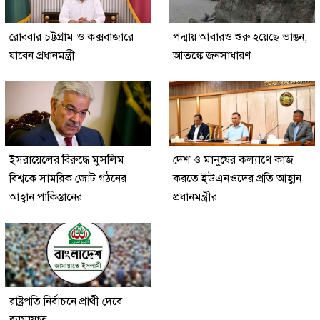
রোববার চট্টগ্রাম ও কক্সবাজারে
পদ্মায় আবারও শুরু হয়েছে ভাঙন,
যাবেন প্রধানমন্ত্রী
আতঙ্কে জনসাধারণ
ইসরায়েলের বিরুদ্ধে মুসলিম
দেশ ও মানুষের কল্যাণে কাজ
বিশ্বকে সামরিক জোট গঠনের
করতে ইউএনওদের প্রতি আহ্বান
আহ্বান পাকিস্তানের
প্রধানমন্ত্রীর
রাষ্ট্রপতি নির্বাচনে প্রার্থী দেবে