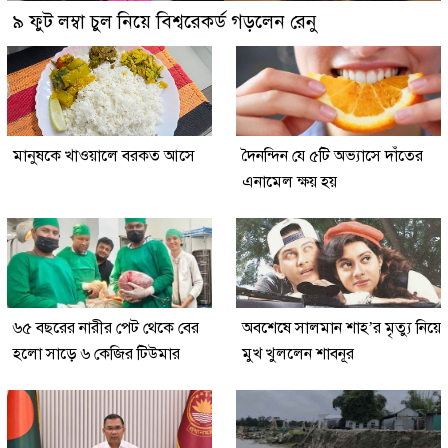
৯ ফুট লম্বা চুল নিয়ে বিশ্বরেকর্ড গড়লেন রেনু
মানুষকে খাওয়ালে বরকত আসে
দৈনন্দিন যে ৫টি অভ্যাসে দাঁতের
এনামেল ক্ষয় হয়
৬৫ বছরের নারীর পেট থেকে বের
অবশেষে সালমান শাহ’র মৃত্যু নিয়ে
হলো সাড়ে ৬ কেজির টিউমার
মুখ খুললেন শাবনূর