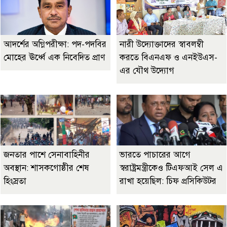
আদর্শের অগ্নিপরীক্ষা: পদ-পদবির
নারী উদ্যোক্তাদের স্বাবলম্বী
মোহের ঊর্ধ্বে এক নিবেদিত প্রাণ
করতে বিএনএফ ও এনইউএস-
এর যৌথ উদ্যোগ
জনতার পাশে সেনাবাহিনীর
ভারতে পাচারের আগে
অবস্থান: শাসকগোষ্ঠীর শেষ
স্বরাষ্ট্রমন্ত্রীকেও টিএফআই সেল এ
হিংস্রতা
রাখা হয়েছিল: চিফ প্রসিকিউটর