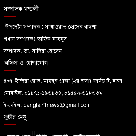
সম্পাদক মন্ডলী
উপদেষ্টা সম্পাদক : সাখাওয়াত হোসেন বাদশা
প্রধান সম্পাদকঃ তাজিন মাহমুদ
সম্পাদক: ডা: সাদিয়া হোসেন
অফিস ও যোগাযোগ
৪/এ, ইন্দিরা রোড, মাহবুব প্লাজা (২য় তলা) ফার্মগেট, ঢাকা
মোবাইল: ০১৯৭১-১৯৩৯৩৪, ০১৫৫২-৩১৮৩৩৯
ই-মেইল:
bangla71news@gmail.com
ফুটার মেনু