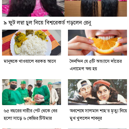
৯ ফুট লম্বা চুল নিয়ে বিশ্বরেকর্ড গড়লেন রেনু
মানুষকে খাওয়ালে বরকত আসে
দৈনন্দিন যে ৫টি অভ্যাসে দাঁতের
এনামেল ক্ষয় হয়
৬৫ বছরের নারীর পেট থেকে বের
অবশেষে সালমান শাহ’র মৃত্যু নিয়ে
হলো সাড়ে ৬ কেজির টিউমার
মুখ খুললেন শাবনূর