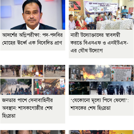
আদর্শের অগ্নিপরীক্ষা: পদ-পদবির
নারী উদ্যোক্তাদের স্বাবলম্বী
মোহের ঊর্ধ্বে এক নিবেদিত প্রাণ
করতে বিএনএফ ও এনইউএস-
এর যৌথ উদ্যোগ
জনতার পাশে সেনাবাহিনীর
‘যেকোনো মূল্যে পিসে ফেলো’:
অবস্থান: শাসকগোষ্ঠীর শেষ
শাসকের শেষ হিংস্রতা
হিংস্রতা