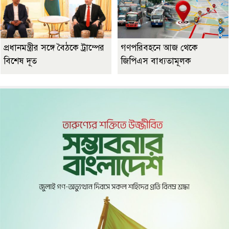
প্রধানমন্ত্রীর সঙ্গে বৈঠকে ট্রাম্পের
গণপরিবহনে আজ থেকে
বিশেষ দূত
জিপিএস বাধ্যতামূলক