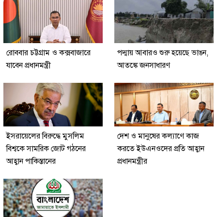
রোববার চট্টগ্রাম ও কক্সবাজারে
পদ্মায় আবারও শুরু হয়েছে ভাঙন,
যাবেন প্রধানমন্ত্রী
আতঙ্কে জনসাধারণ
ইসরায়েলের বিরুদ্ধে মুসলিম
দেশ ও মানুষের কল্যাণে কাজ
বিশ্বকে সামরিক জোট গঠনের
করতে ইউএনওদের প্রতি আহ্বান
আহ্বান পাকিস্তানের
প্রধানমন্ত্রীর