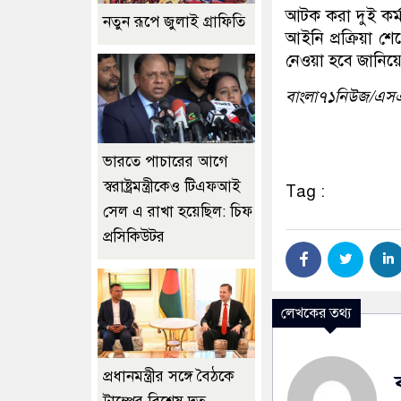
আটক করা দুই কর্মক
নতুন রূপে জুলাই গ্রাফিতি
আইনি প্রক্রিয়া শ
নেওয়া হবে জানিয়
বাংলা৭১নিউজ/এ
ভারতে পাচারের আগে
স্বরাষ্ট্রমন্ত্রীকেও টিএফআই
Tag :
সেল এ রাখা হয়েছিল: চিফ
প্রসিকিউটর
লেখকের তথ্য
প্রধানমন্ত্রীর সঙ্গে বৈঠকে