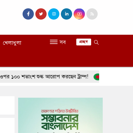
সব
খেলাধুলা
প্রচ্ছদ
 শতাংশ শুল্ক আরোপ করছেন ট্রাম্প!
শাহজালাল বিমাবন্দরের