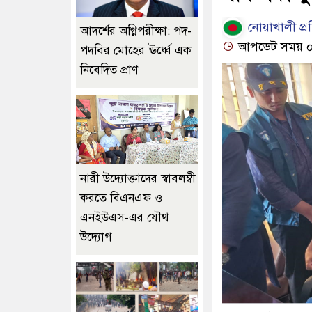
নোয়াখালী প্র
আদর্শের অগ্নিপরীক্ষা: পদ-
আপডেট সময় ০৪:
পদবির মোহের ঊর্ধ্বে এক
নিবেদিত প্রাণ
নারী উদ্যোক্তাদের স্বাবলম্বী
করতে বিএনএফ ও
এনইউএস-এর যৌথ
উদ্যোগ