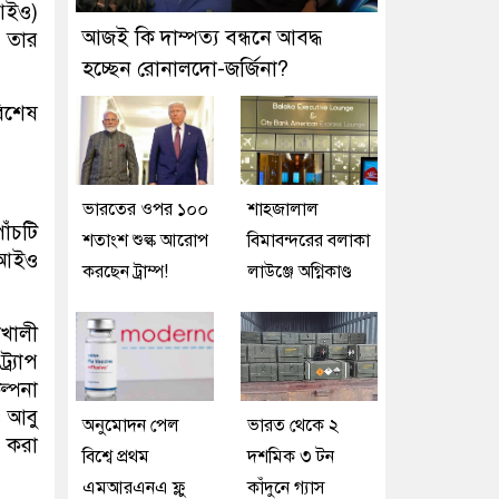
িআইও)
আজই কি দাম্পত্য বন্ধনে আবদ্ধ
 তার
হচ্ছেন রোনালদো-জর্জিনা?
বিশেষ
ভারতের ওপর ১০০
শাহজালাল
াঁচটি
শতাংশ শুল্ক আরোপ
বিমাবন্দরের বলাকা
পিআইও
করছেন ট্রাম্প!
লাউঞ্জে অগ্নিকাণ্ড
খালী
র্যাপ
্পনা
ও আবু
অনুমোদন পেল
ভারত থেকে ২
 করা
বিশ্বে প্রথম
দশমিক ৩ টন
এমআরএনএ ফ্লু
কাঁদুনে গ্যাস