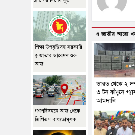
ট্রাম্পের বিশেষ দূত
এ জাতীয় আরো খ
শিক্ষা উপবৃত্তিসহ সরকারি
৫ ভাতার আবেদন শুরু
আজ
ভারত থেকে ২ দ
৩ টন কাঁদুনে গ্যা
আমদানি
গণপরিবহনে আজ থেকে
জিপিএস বাধ্যতামূলক