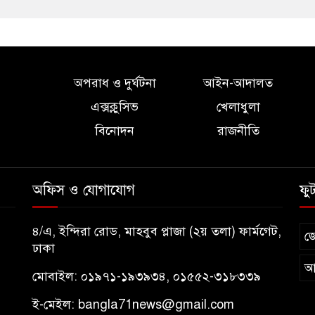
অপরাধ ও দুর্ঘটনা
আইন-আদালত
এক্সক্লুসিভ
খেলাধুলা
বিনোদন
রাজনীতি
অফিস ও যোগাযোগ
ফু
৪/এ, ইন্দিরা রোড, মাহবুব প্লাজা (২য় তলা) ফার্মগেট,
জ
ঢাকা
আ
মোবাইল: ০১৯৭১-১৯৩৯৩৪, ০১৫৫২-৩১৮৩৩৯
ই-মেইল:
bangla71news@gmail.com