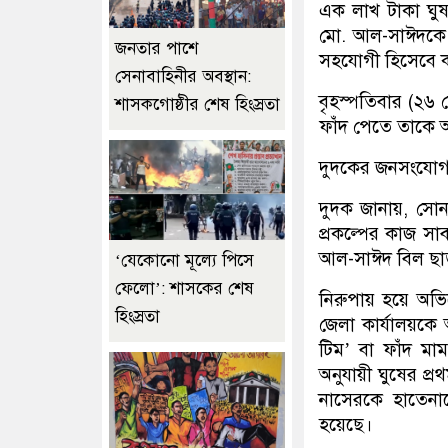
এক লাখ টাকা ঘুষ
মো. আল-সাঈদকে 
জনতার পাশে
সহযোগী হিসেবে ক
সেনাবাহিনীর অবস্থান:
বৃহস্পতিবার (২৬ 
শাসকগোষ্ঠীর শেষ হিংস্রতা
ফাঁদ পেতে তাকে
দুদকের জনসংযোগ 
দুদক জানায়, সোনা
প্রকল্পের কাজ সা
আল-সাঈদ বিল ছাড়
‘যেকোনো মূল্যে পিসে
ফেলো’: শাসকের শেষ
নিরুপায় হয়ে অভ
হিংস্রতা
জেলা কার্যালয়কে
টিম’ বা ফাঁদ ম
অনুযায়ী ঘুষের প্
নাসেরকে হাতেনা
হয়েছে।