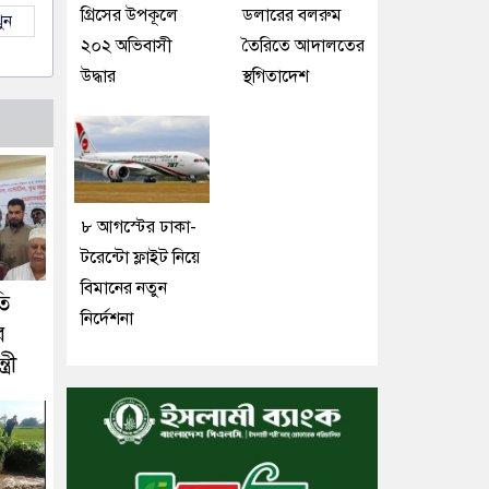
গ্রিসের উপকূলে
ডলারের বলরুম
ুন
২০২ অভিবাসী
তৈরিতে আদালতের
উদ্ধার
স্থগিতাদেশ
৮ আগস্টের ঢাকা-
টরেন্টো ফ্লাইট নিয়ে
বিমানের নতুন
তি
নির্দেশনা
ে
্রী