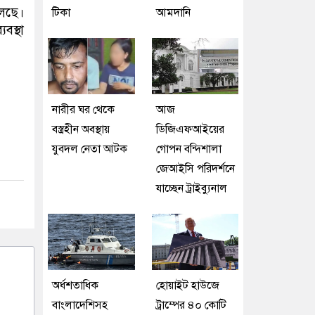
চলছে।
টিকা
আমদানি
বস্থা
নারীর ঘর থেকে
আজ
বস্ত্রহীন অবস্থায়
ডিজিএফআইয়ের
যুবদল নেতা আটক
গোপন বন্দিশালা
জেআইসি পরিদর্শনে
যাচ্ছেন ট্রাইব্যুনাল
অর্ধশতাধিক
হোয়াইট হাউজে
বাংলাদেশিসহ
ট্রাম্পের ৪০ কোটি