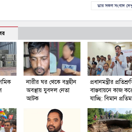
তার সকল সংবাদ দেখ
বর
শমিক
নারীর ঘর থেকে বস্ত্রহীন
প্রধানমন্ত্রীর প্রতিশ্রু
স
অবস্থায় যুবদল নেতা
বাস্তবায়নে কাজ কর
আটক
যাচ্ছি: বিমান প্রতিমন্ত