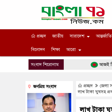
প্রচ্ছদ
জাতীয়
সারাদেশ
আন্তর্জাত
বিনোদন
শিক্ষা
আরো
সংবাদ শিরোনাম
আজই কি দাম্পত
প্রচ্ছদ
জেলা 
জনপ্রিয় সংবাদ
লাখ টাকা ঘুষসহ প্র
লাখ টাকা ঘু