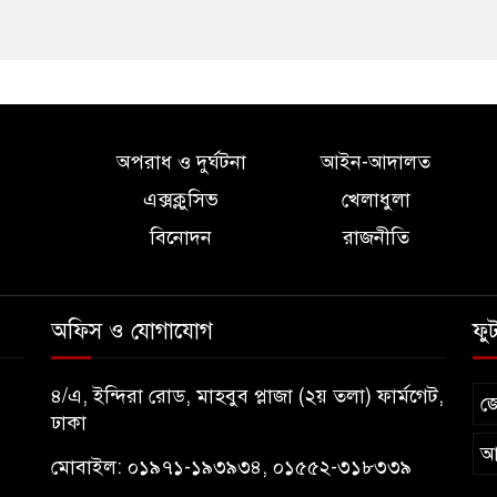
অপরাধ ও দুর্ঘটনা
আইন-আদালত
এক্সক্লুসিভ
খেলাধুলা
বিনোদন
রাজনীতি
অফিস ও যোগাযোগ
ফু
৪/এ, ইন্দিরা রোড, মাহবুব প্লাজা (২য় তলা) ফার্মগেট,
জ
ঢাকা
আ
মোবাইল: ০১৯৭১-১৯৩৯৩৪, ০১৫৫২-৩১৮৩৩৯