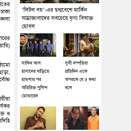
খাতের
‘লিটল বয়’-এর ছদ্মবেশে মার্কিন
 ঢাকা
সাম্রাজ্যবাদের সবচেয়ে ঘৃণ্য বিষাক্ত
ঙ্খলা
ছোবল
বারের
য়ারি)
সাকিব আল
সুখী দম্পতিরা
ঠামো
হাসানের বাড়িতে
প্রতিদিন একে
ছাড়া,
্বোচ্চ
হামলার পর
অপরকে যে ৫ কথা
অতিরিক্ত পুলিশ
বলে
মোতায়েন
ায়ীরা
র্যকর
ক্ত ও
বদিহি