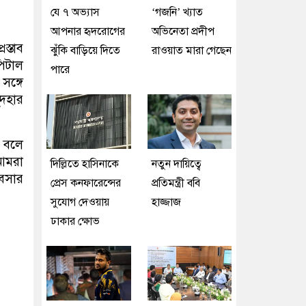
যে ৭ অভ্যাস
‘গজনি’ খ্যাত
আপনার হৃদরোগের
অভিনেতা প্রদীপ
স্তাব
ঝুঁকি বাড়িয়ে দিতে
রাওয়াত মারা গেছেন
পিটাল
পারে
সঙ্গে
ুদহার
ে বলে
আমরা
দিল্লিতে হাসিনাকে
নতুন দায়িত্বে
যবসার
প্রেস কনফারেন্সের
প্রতিমন্ত্রী ববি
সুযোগ দেওয়ায়
হাজ্জাজ
ঢাকার ক্ষোভ