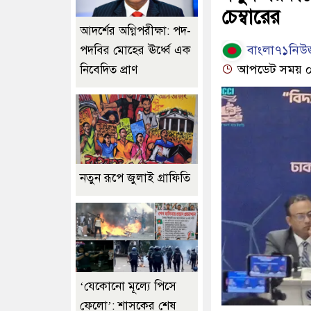
চেম্বারের
আদর্শের অগ্নিপরীক্ষা: পদ-
বাংলা৭১নিউজ
পদবির মোহের ঊর্ধ্বে এক
আপডেট সময় ০৫:
নিবেদিত প্রাণ
নতুন রূপে জুলাই গ্রাফিতি
‘যেকোনো মূল্যে পিসে
ফেলো’: শাসকের শেষ