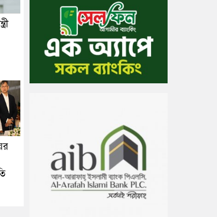
্রী
ের
তি