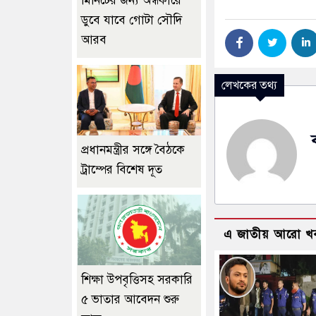
মিনিটের জন্য অন্ধকারে
ডুবে যাবে গোটা সৌদি
আরব
লেখকের তথ্য
প্রধানমন্ত্রীর সঙ্গে বৈঠকে
ট্রাম্পের বিশেষ দূত
এ জাতীয় আরো খ
শিক্ষা উপবৃত্তিসহ সরকারি
৫ ভাতার আবেদন শুরু