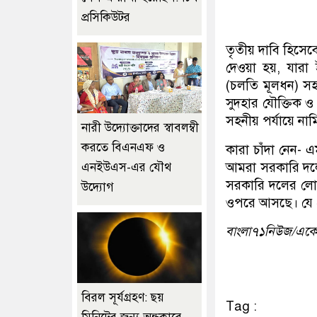
প্রসিকিউটর
তৃতীয় দাবি হিসেব
দেওয়া হয়, যারা 
(চলতি মূলধন) সহ
সুদহার যৌক্তিক 
সহনীয় পর্যায়ে ন
নারী উদ্যোক্তাদের স্বাবলম্বী
করতে বিএনএফ ও
কারা চাঁদা নেন- 
আমরা সরকারি দ
এনইউএস-এর যৌথ
সরকারি দলের লোক
উদ্যোগ
ওপরে আসছে। যে কো
বাংলা৭১নিউজ/এক
বিরল সূর্যগ্রহণ: ছয়
Tag :