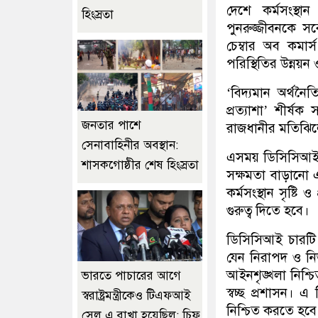
দেশে কর্মসংস্থান
হিংস্রতা
পুনরুজ্জীবনকে সর
চেম্বার অব কমার্
পরিস্থিতির উন্নয়ন 
‘বিদ্যমান অর্থন
প্রত্যাশা’ শীর্
জনতার পাশে
রাজধানীর মতিঝিলে
সেনাবাহিনীর অবস্থান:
এসময় ডিসিসিআই 
শাসকগোষ্ঠীর শেষ হিংস্রতা
সক্ষমতা বাড়ানো এব
কর্মসংস্থান সৃষ্টি 
গুরুত্ব দিতে হবে।
ডিসিসিআই চারটি ব
যেন নিরাপদ ও নির
আইনশৃঙ্খলা নিশ্চিত
ভারতে পাচারের আগে
স্বচ্ছ প্রশাসন।
স্বরাষ্ট্রমন্ত্রীকেও টিএফআই
নিশ্চিত করতে হব
সেল এ রাখা হয়েছিল: চিফ