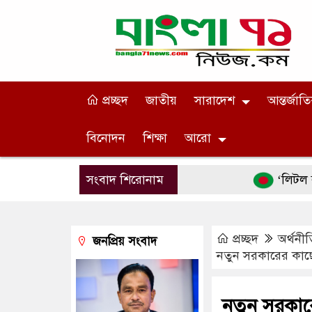
প্রচ্ছদ
জাতীয়
সারাদেশ
আন্তর্জাত
বিনোদন
শিক্ষা
আরো
সংবাদ শিরোনাম
‘লিটল বয়’-এর ছদ
প্রচ্ছদ
অর্থনীত
জনপ্রিয় সংবাদ
নতুন সরকারের কাছে 
নতুন সরকারে