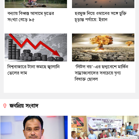
বন্যায় বিধ্বস্ত আসামে মৃতের
হরমুজ নিয়ে ওমানের সঙ্গে চুক্তি
সংখ্যা বেড়ে ৯৫
চূড়ান্ত পর্যায়ে: ইরান
বিশ্ববাজারে টানা কমছে জ্বালানি
‘লিটল বয়’-এর ছদ্মবেশে মার্কিন
তেলের দাম
সাম্রাজ্যবাদের সবচেয়ে ঘৃণ্য
বিষাক্ত ছোবল
জনপ্রিয় সংবাদ