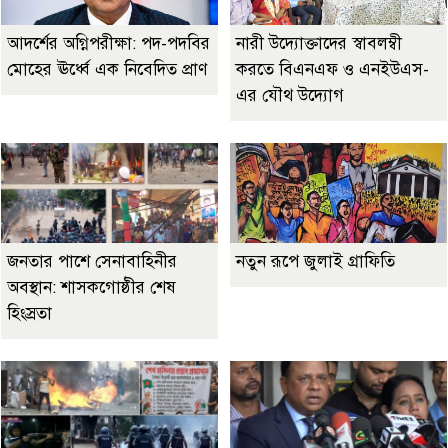
আদর্শের অগ্নিপরীক্ষা: পদ-পদবির
নারী উদ্যোক্তাদের স্বাবলম্বী
মোহের ঊর্ধ্বে এক নিবেদিত প্রাণ
করতে বিএনএফ ও এনইউএস-
এর যৌথ উদ্যোগ
জনতার পাশে সেনাবাহিনীর
নতুন রূপে জুলাই গ্রাফিতি
অবস্থান: শাসকগোষ্ঠীর শেষ
হিংস্রতা