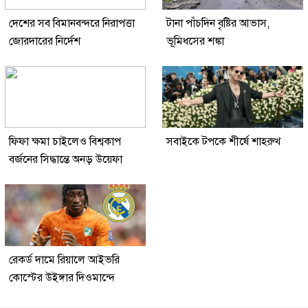
দেশের সব বিমানবন্দরে নিরাপত্তা
টানা পাঁচদিন বৃষ্টির আভাস,
জোরদারের নির্দেশ
ভূমিধসের শঙ্কা
ফিফা ক্ষমা চাইলেও বিশ্বকাপ
সবাইকে টপকে শীর্ষে শাহরুখ
বর্জনের সিদ্ধান্তে অনড় উয়েফা
রেকর্ড দামে রিয়ালে আইভরি
কোস্টের উইঙ্গার দিওমান্দে