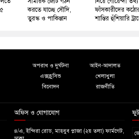
গুলিতে
সামরিক জোট গঠন
নিয়ে গোয়েন্দা তথ্য
১৫
করতে যাচ্ছে সৌদি,
ফাঁসকারীদের কঠো
তুরস্ক ও পাকিস্তান
শাস্তির হুঁশিয়ারি ট্রা
অপরাধ ও দুর্ঘটনা
আইন-আদালত
এক্সক্লুসিভ
খেলাধুলা
বিনোদন
রাজনীতি
অফিস ও যোগাযোগ
ফু
৪/এ, ইন্দিরা রোড, মাহবুব প্লাজা (২য় তলা) ফার্মগেট,
জ
ঢাকা