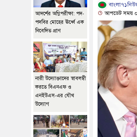
বাংলা৭১নিউজ
আপডেট সময় ০১:
আদর্শের অগ্নিপরীক্ষা: পদ-
পদবির মোহের ঊর্ধ্বে এক
নিবেদিত প্রাণ
নারী উদ্যোক্তাদের স্বাবলম্বী
করতে বিএনএফ ও
এনইউএস-এর যৌথ
উদ্যোগ