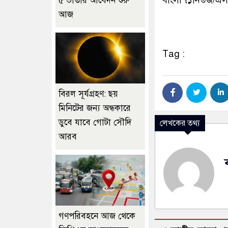
৫ ভাতার আবেদন শুরু
আজ
Tag :
বিরল সূর্যগ্রহণ: ছয়
মিনিটের জন্য অন্ধকারে
ডুবে যাবে গোটা সৌদি
লেখকের তথ্য
আরব
গণপরিবহনে আজ থেকে