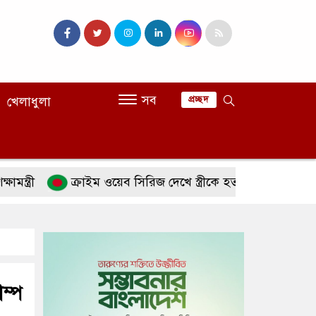
সব
খেলাধুলা
প্রচ্ছদ
ক্রাইম ওয়েব সিরিজ দেখে স্ত্রীকে হত্যা
রোববার চট্টগ্রাম
ম্প