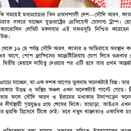
ঝি সময়েই মধ্যপ্রাচ্যের তিন প্রভাবশালী দেশ—সৌদি আরব, কা
ত সফরে যাচ্ছেন যুক্তরাষ্ট্রের প্রেসিডেন্ট ডোনাল্ড ট্রাম্প। হো
র ক্যারোলিন লেভিট মঙ্গলবার এই সফরসূচি নিশ্চিত করেছেন
িউজ।
 থেকে ১৬ মে পর্যন্ত সৌদি আরব, কাতার ও আমিরাতে অবস্থান 
প। এর আগে, পোপ ফ্রান্সিসের অন্ত্যেষ্টিক্রিয়ায় যোগ দিতে শুক্রবার
দ্বিতীয় মেয়াদে দায়িত্ব নেওয়ার পর এটি হবে তার প্রথম আন্তর্
ধ্যপ্রাচ্যে যাচ্ছেন, তা এক দশক আগের তুলনায় অনেকটাই ভিন্ন। তার 
ময়কার উত্তপ্ত ও অস্থির অঞ্চল এখন অনেকটাই পাল্টে গেছে। 
তার ফলে সৌদি আরব ও ইরানের মধ্যকার টানাপড়েন অনে
র দীর্ঘস্থায়ী গৃহযুদ্ধও প্রায় শেষের দিকে। তাছাড়া, আইএস এ
 হুমকি হিসেবে টিকে নেই। তবে নতুন বাস্তবতাও একাধিক চ্যা
্রতিবেদনে বলা হয়েছে, সফরের সূচিতে ইসরায়েলের অনুপস্