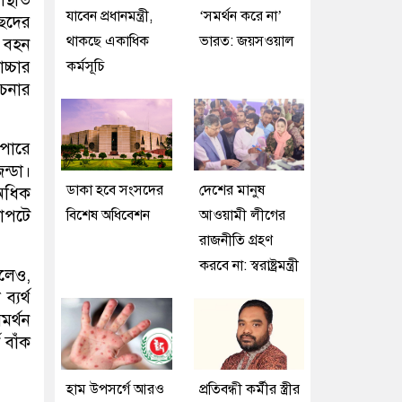
যাবেন প্রধানমন্ত্রী,
‘সমর্থন করে না’
ছেদের
থাকছে একাধিক
ভারত: জয়সওয়াল
য বহন
চ্চার
কর্মসূচি
োচনার
পারে
ন্ডা।
ডাকা হবে সংসদের
দেশের মানুষ
 অধিক
ষাপটে
বিশেষ অধিবেশন
আওয়ামী লীগের
রাজনীতি গ্রহণ
করবে না: স্বরাষ্ট্রমন্ত্রী
ালেও,
্যর্থ
মর্থন
 বাঁক
হাম উপসর্গে আরও
প্রতিবন্ধী কর্মীর স্ত্রীর