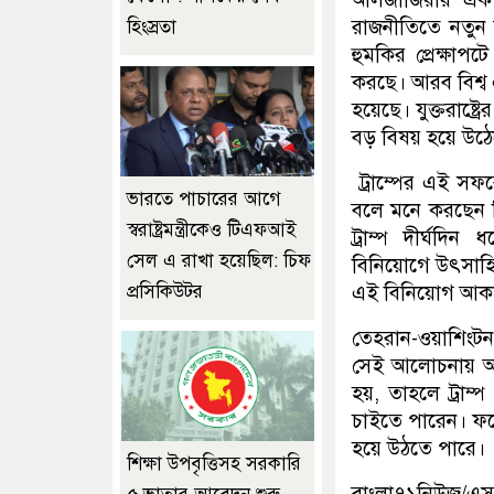
রাজনীতিতে নতুন আ
হিংস্রতা
হুমকির প্রেক্ষাপ
করছে। আরব বিশ্ব 
হয়েছে। যুক্তরাষ্ট
বড় বিষয় হয়ে উঠ
ট্রাম্পের এই স
ভারতে পাচারের আগে
বলে মনে করছেন বিশ
স্বরাষ্ট্রমন্ত্রীকেও টিএফআই
ট্রাম্প দীর্ঘদি
সেল এ রাখা হয়েছিল: চিফ
বিনিয়োগে উৎসাহিত 
এই বিনিয়োগ আকর্ষ
প্রসিকিউটর
তেহরান-ওয়াশিংট
সেই আলোচনায় অচলা
হয়, তাহলে ট্রাম্
চাইতে পারেন। ফলে 
হয়ে উঠতে পারে।
শিক্ষা উপবৃত্তিসহ সরকারি
বাংলা৭১নিউজ/এ