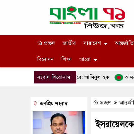
প্রচ্ছদ
জাতীয়
সারাদেশ
আন্তর্জাত
বিনোদন
শিক্ষা
আরো
কটি করে খেলার মাঠ বানানো হবে: আমিনুল হক
সংবাদ শিরোনাম
আমরা সামাজিক উ
প্রচ্ছদ
আন্তর্জ
জনপ্রিয় সংবাদ
ইসরায়েলকে ব