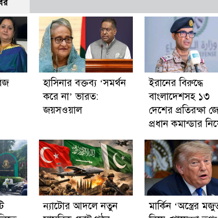
বর
রিজ
হাসিনার বক্তব্য ‘সমর্থন
ইরানের বিরুদ্ধে
করে না’ ভারত:
বাংলাদেশসহ ১৩
জয়সওয়াল
দেশের প্রতিরক্ষা জ
প্রধান কমান্ডার ন
ি
ন্যাটোর আদলে নতুন
মার্কিন ‘অস্ত্রের মজু