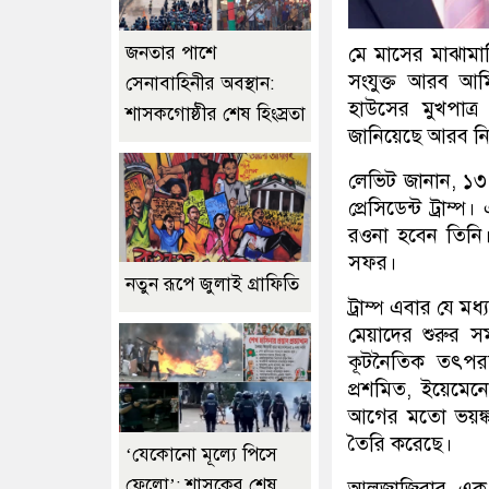
মে মাসের মাঝামা
জনতার পাশে
সংযুক্ত আরব আমিরা
সেনাবাহিনীর অবস্থান:
হাউসের মুখপাত্
শাসকগোষ্ঠীর শেষ হিংস্রতা
জানিয়েছে আরব ন
লেভিট জানান, ১৩
প্রেসিডেন্ট ট্রাম্
রওনা হবেন তিনি। 
সফর।
নতুন রূপে জুলাই গ্রাফিতি
ট্রাম্প এবার যে ম
মেয়াদের শুরুর স
কূটনৈতিক তৎপর
প্রশমিত, ইয়েমেনে
আগের মতো ভয়ঙ্কর
তৈরি করেছে।
‘যেকোনো মূল্যে পিসে
ফেলো’: শাসকের শেষ
আলজাজিরার এক প