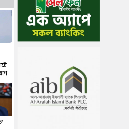
োটে
িয়োগ
ত’