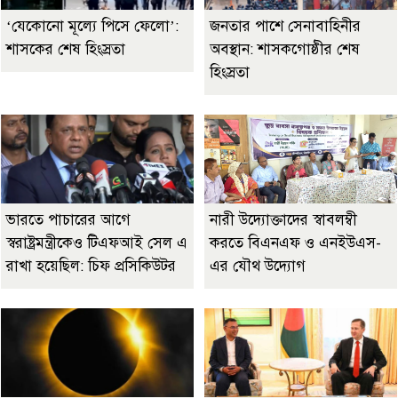
‘যেকোনো মূল্যে পিসে ফেলো’:
জনতার পাশে সেনাবাহিনীর
শাসকের শেষ হিংস্রতা
অবস্থান: শাসকগোষ্ঠীর শেষ
হিংস্রতা
ভারতে পাচারের আগে
নারী উদ্যোক্তাদের স্বাবলম্বী
স্বরাষ্ট্রমন্ত্রীকেও টিএফআই সেল এ
করতে বিএনএফ ও এনইউএস-
রাখা হয়েছিল: চিফ প্রসিকিউটর
এর যৌথ উদ্যোগ