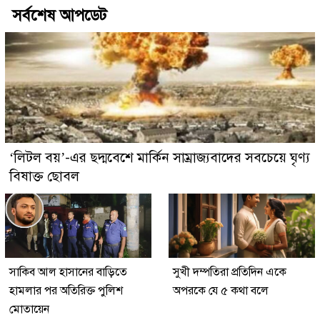
সর্বশেষ আপডেট
‘লিটল বয়’-এর ছদ্মবেশে মার্কিন সাম্রাজ্যবাদের সবচেয়ে ঘৃণ্য
বিষাক্ত ছোবল
সাকিব আল হাসানের বাড়িতে
সুখী দম্পতিরা প্রতিদিন একে
হামলার পর অতিরিক্ত পুলিশ
অপরকে যে ৫ কথা বলে
মোতায়েন