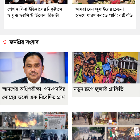
শেখ হাসিনা ইতিহাসের নিকৃষ্টতম
আমরা যেন জুলাইয়ের চেতনা
ও ঘৃণ্য ফ্যাসিস্ট ছিলেন: রিজভী
হৃদয়ে ধারণ করতে পারি: রাষ্ট্রপতি
জনপ্রিয় সংবাদ
আদর্শের অগ্নিপরীক্ষা: পদ-পদবির
নতুন রূপে জুলাই গ্রাফিতি
মোহের ঊর্ধ্বে এক নিবেদিত প্রাণ