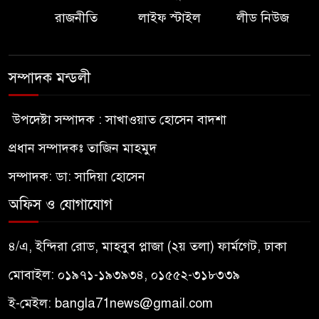
রাজনীতি
লাইফ স্টাইল
লীড নিউজ
সম্পাদক মন্ডলী
উপদেষ্টা সম্পাদক : সাখাওয়াত হোসেন বাদশা
প্রধান সম্পাদকঃ তাজিন মাহমুদ
সম্পাদক: ডা: সাদিয়া হোসেন
অফিস ও যোগাযোগ
৪/এ, ইন্দিরা রোড, মাহবুব প্লাজা (২য় তলা) ফার্মগেট, ঢাকা
মোবাইল: ০১৯৭১-১৯৩৯৩৪, ০১৫৫২-৩১৮৩৩৯
ই-মেইল:
bangla71news@gmail.com