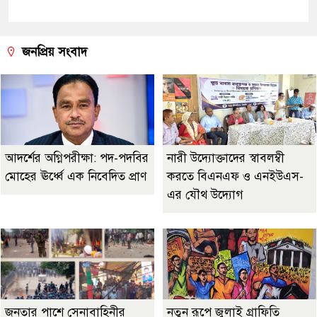
জনপ্রিয় সংবাদ
আদর্শের অগ্নিপরীক্ষা: পদ-পদবির
নারী উদ্যোক্তাদের স্বাবলম্বী
মোহের ঊর্ধ্বে এক নিবেদিত প্রাণ
করতে বিএনএফ ও এনইউএস-
এর যৌথ উদ্যোগ
জনতার পাশে সেনাবাহিনীর
নতুন রূপে জুলাই গ্রাফিতি