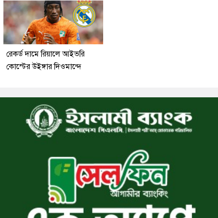
রেকর্ড দামে রিয়ালে আইভরি
কোস্টের উইঙ্গার দিওমান্দে