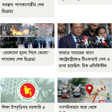
অবস্থান: শাসকগোষ্ঠীর শেষ
হিংস্রতা
‘যেকোনো মূল্যে পিসে ফেলো’:
ভারতে পাচারের আগে
শাসকের শেষ হিংস্রতা
স্বরাষ্ট্রমন্ত্রীকেও টিএফআই সেল এ
রাখা হয়েছিল: চিফ প্রসিকিউটর
শিক্ষা উপবৃত্তিসহ সরকারি ৫
গণপরিবহনে আজ থেকে