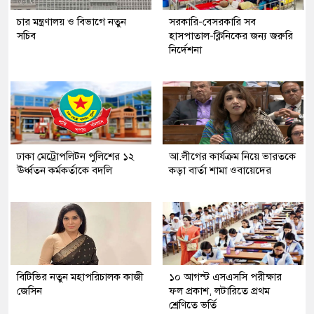
চার মন্ত্রণালয় ও বিভাগে নতুন
সরকারি-বেসরকারি সব
সচিব
হাসপাতাল-ক্লিনিকের জন্য জরুরি
নির্দেশনা
ঢাকা মেট্রোপলিটন পুলিশের ১২
আ.লীগের কার্যক্রম নিয়ে ভারতকে
ঊর্ধ্বতন কর্মকর্তাকে বদলি
কড়া বার্তা শামা ওবায়েদের
বিটিভির নতুন মহাপরিচালক কাজী
১০ আগস্ট এসএসসি পরীক্ষার
জেসিন
ফল প্রকাশ, লটারিতে প্রথম
শ্রেণিতে ভর্তি