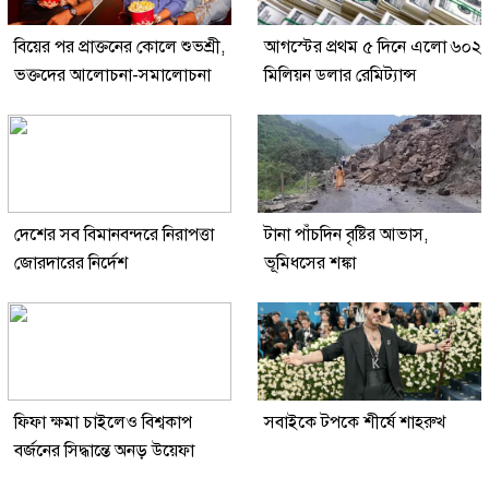
বিয়ের পর প্রাক্তনের কোলে শুভশ্রী,
আগস্টের প্রথম ৫ দিনে এলো ৬০২
ভক্তদের আলোচনা-সমালোচনা
মিলিয়ন ডলার রেমিট্যান্স
দেশের সব বিমানবন্দরে নিরাপত্তা
টানা পাঁচদিন বৃষ্টির আভাস,
জোরদারের নির্দেশ
ভূমিধসের শঙ্কা
ফিফা ক্ষমা চাইলেও বিশ্বকাপ
সবাইকে টপকে শীর্ষে শাহরুখ
বর্জনের সিদ্ধান্তে অনড় উয়েফা