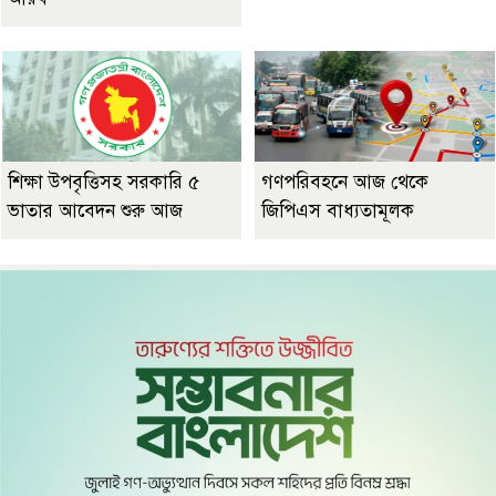
শিক্ষা উপবৃত্তিসহ সরকারি ৫
গণপরিবহনে আজ থেকে
ভাতার আবেদন শুরু আজ
জিপিএস বাধ্যতামূলক