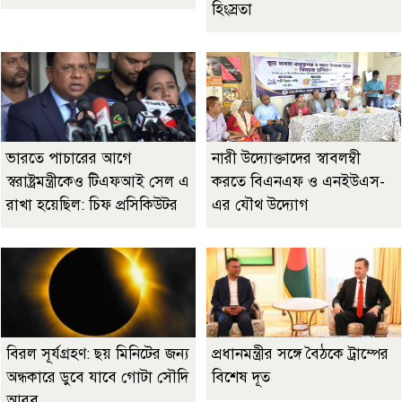
হিংস্রতা
ভারতে পাচারের আগে
নারী উদ্যোক্তাদের স্বাবলম্বী
স্বরাষ্ট্রমন্ত্রীকেও টিএফআই সেল এ
করতে বিএনএফ ও এনইউএস-
রাখা হয়েছিল: চিফ প্রসিকিউটর
এর যৌথ উদ্যোগ
বিরল সূর্যগ্রহণ: ছয় মিনিটের জন্য
প্রধানমন্ত্রীর সঙ্গে বৈঠকে ট্রাম্পের
অন্ধকারে ডুবে যাবে গোটা সৌদি
বিশেষ দূত
আরব