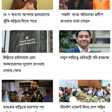
যে ৭ অভ্যাস আপনার হৃদরোগের
‘গজনি’ খ্যাত অভিনেতা প্রদীপ
ঝুঁকি বাড়িয়ে দিতে পারে
রাওয়াত মারা গেছেন
দিল্লিতে হাসিনাকে প্রেস
নতুন দায়িত্বে প্রতিমন্ত্রী ববি হাজ্জাজ
কনফারেন্সের সুযোগ দেওয়ায়
ঢাকার ক্ষোভ
মাগুরার বাড়িতে হামলার পর
বিদেশি এজেন্ট দিয়ে দেশ অস্থির