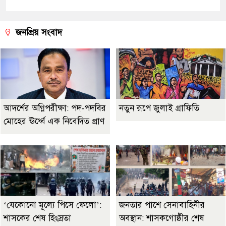
জনপ্রিয় সংবাদ
আদর্শের অগ্নিপরীক্ষা: পদ-পদবির
নতুন রূপে জুলাই গ্রাফিতি
মোহের ঊর্ধ্বে এক নিবেদিত প্রাণ
‘যেকোনো মূল্যে পিসে ফেলো’:
জনতার পাশে সেনাবাহিনীর
শাসকের শেষ হিংস্রতা
অবস্থান: শাসকগোষ্ঠীর শেষ