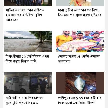
সাকিব আল হাসানের বাড়িতে
টানা ৫ দিন অনশনের পর বিয়ে,
হামলার পর অতিরিক্ত পুলিশ
তিন মাস পর ঝুলন্ত মরদেহ উদ্ধার
মোতায়েন
বিপৎসীমার ১৩ সেন্টিমিটার ওপর
জেলের জালে ৫৪ কেজি ওজনের
দিয়ে বইছে তিস্তার পানি
তবল মাছ
যাত্রীবাহী বাস ও পিকআপের
লক্ষ্মীপুরে সাড়ে ১০ হাজার টাকায়
মুখোমুখি সংঘর্ষে নিহত ১
বিক্রি হলো এক ‘রাজা ইলিশ’