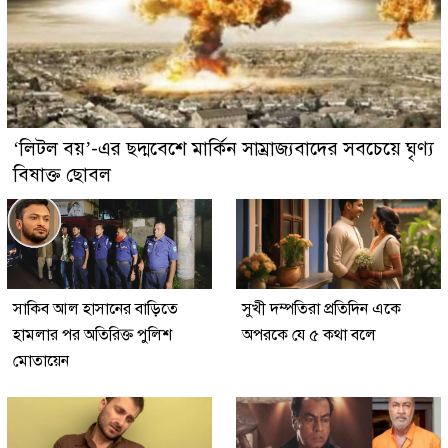
‘লিটল বয়’-এর ছদ্মবেশে মার্কিন সাম্রাজ্যবাদের সবচেয়ে ঘৃণ্য
বিষাক্ত ছোবল
সাকিব আল হাসানের বাড়িতে
সুখী দম্পতিরা প্রতিদিন একে
হামলার পর অতিরিক্ত পুলিশ
অপরকে যে ৫ কথা বলে
মোতায়েন