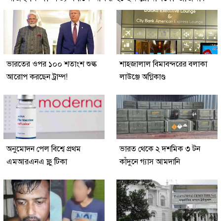
ভারতের ওপর ১০০ শতাংশ শুল্ক
শাহজালাল বিমাবন্দরের বলাকা
আরোপ করছেন ট্রাম্প!
লাউঞ্জে অগ্নিকাণ্ড
অনুমোদন পেল বিশ্বে প্রথম
ভারত থেকে ২ দশমিক ৩ টন
এমআরএনএ ফ্লু টিকা
কাঁদুনে গ্যাস আমদানি