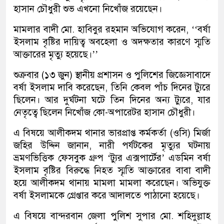
হাসান চৌধুরী শুভ এখনো নিখোঁজ রয়েছেন।
মামলার বাদী মো. হাবিবুর রহমান অভিযোগ করেন, ‘‘বর্ষা
ইসলাম বৃষ্টির দায়িত্ব অবহেলা ও অদক্ষতার কারণে স্মৃতি
আক্তারের মৃত্যু হয়েছে।’’
শুক্রবার (১৩ জুন) স্থানীয় প্রশাসন ও পুলিশের জিজ্ঞেসাবাদে
বর্ষা ইসলাম দাবি করেছেন, তিনি কেবল পাঁচ দিনের ট্যুরে
ছিলেন। আর দুর্ঘটনা ঘটে তিন দিনের অন্য ট্যুরে, যার
নেতৃত্বে ছিলেন নিখোঁজ কো-অপারেটর হাসান চৌধুরী।
এ বিষয়ে আলীকদম থানার ভারপ্রাপ্ত কর্মকর্তা (ওসি) মির্জা
জহির উদ্দিন জানান, নারী পর্যটকের মৃত্যুর ঘটনায়
ভ্রমণভিত্তিক ফেসবুক গ্রুপ ‘ট্যুর এক্সপার্টের’ এডমিন বর্ষা
ইসলাম বৃষ্টির বিরুদ্ধে নিহত স্মৃতি আক্তারের বাবা বাদী
হয়ে আলীকদম থানায় মামলা মামলা করেছেন। অভিযুক্ত
বর্ষা ইসলামকে গ্রেপ্তার করে আদালতে পাঠানো হয়েছে।
এ বিষয়ে বান্দরবান জেলা পুলিশ সুপার মো. শহিদুল্লাহ