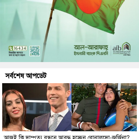
সর্বশেষ আপডেট
আজই কি দাম্পত্য বন্ধনে আবদ্ধ হচ্ছেন রোনালদো-জর্জিনা?