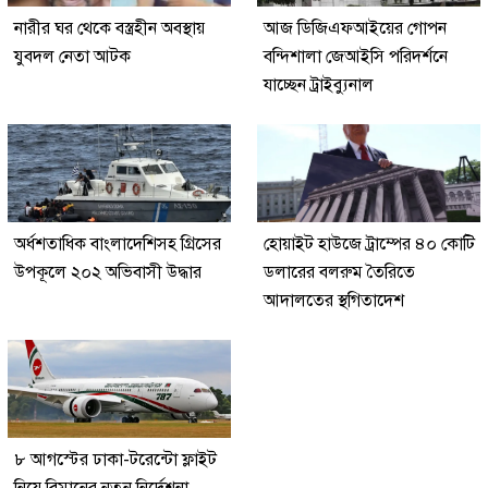
নারীর ঘর থেকে বস্ত্রহীন অবস্থায়
আজ ডিজিএফআইয়ের গোপন
যুবদল নেতা আটক
বন্দিশালা জেআইসি পরিদর্শনে
যাচ্ছেন ট্রাইব্যুনাল
অর্ধশতাধিক বাংলাদেশিসহ গ্রিসের
হোয়াইট হাউজে ট্রাম্পের ৪০ কোটি
উপকূলে ২০২ অভিবাসী উদ্ধার
ডলারের বলরুম তৈরিতে
আদালতের স্থগিতাদেশ
৮ আগস্টের ঢাকা-টরেন্টো ফ্লাইট
নিয়ে বিমানের নতুন নির্দেশনা