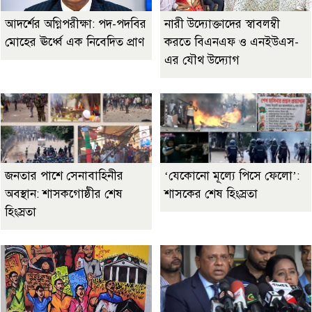
আদর্শের অগ্নিপরীক্ষা: পদ-পদবির
নারী উদ্যোক্তাদের স্বাবলম্বী
মোহের ঊর্ধ্বে এক নিবেদিত প্রাণ
করতে বিএনএফ ও এনইউএস-
এর যৌথ উদ্যোগ
জনতার পাশে সেনাবাহিনীর
‘যেকোনো মূল্যে পিসে ফেলো’:
অবস্থান: শাসকগোষ্ঠীর শেষ
শাসকের শেষ হিংস্রতা
হিংস্রতা