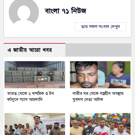
বাংলা ৭১ নিউজ
তার সকল সংবাদ দেখুন
এ জাতীয় আরো খবর
ভারত থেকে ২ দশমিক ৩ টন
নারীর ঘর থেকে বস্ত্রহীন অবস্থায়
কাঁদুনে গ্যাস আমদানি
যুবদল নেতা আটক