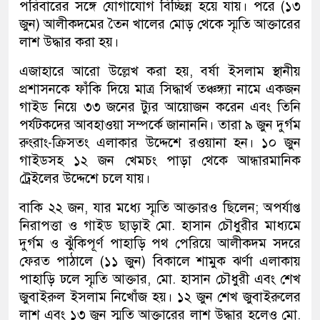
পরিবারের সঙ্গে যোগাযোগ বিচ্ছিন্ন হয়ে যায়। পরে (১৩
জুন) আলীকদমের তৈন খালের মোড় থেকে স্মৃতি আক্তারের
লাশ উদ্ধার করা হয়।
এজাহারে আরো উল্লেখ করা হয়, বর্ষা ইসলাম স্থানীয়
প্রশাসনকে ফাঁকি দিয়ে মাত্র সিদ্ধার্থ তঞ্চঙ্গ্যা নামে একজন
গাইড নিয়ে ৩৩ জনের ট্যুর আয়োজন করেন এবং তিনি
পর্যটকদের আবহাওয়া সম্পর্কে জানাননি। তারা ৯ জুন দুর্গম
রুংরাং-ক্রিসতং এলাকার উদ্দেশে রওয়ানা হন। ১০ জুন
গাইডসহ ১২ জন খেমচং পাড়া থেকে আন্ধারমানিক
ট্রেইলের উদ্দেশে চলে যায়।
বাকি ২২ জন, যার মধ্যে স্মৃতি আক্তারও ছিলেন; অপর্যাপ্ত
নিরাপত্তা ও গাইড ছাড়াই মো. হাসান চৌধুরীর মাধ্যমে
দুর্গম ও ঝুঁকিপূর্ণ পাহাড়ি পথ পেরিয়ে আলীকদম সদরে
ফেরত পাঠালে (১১ জুন) বিকালে শামুক ঝর্ণা এলাকায়
পাহাড়ি ঢলে স্মৃতি আক্তার, মো. হাসান চৌধুরী এবং শেখ
জুবাইরুল ইসলাম নিখোঁজ হয়। ১২ জুন শেখ জুবাইরুলের
লাশ এবং ১৩ জুন স্মৃতি আক্তারের লাশ উদ্ধার হলেও মো.