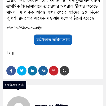
গ্রেপ্তার মো. ইমরান, মো. ফাহিম ও আসাদুজ্জামান রাব্বি
প্রাথমিক জিজ্ঞাসাবাদে প্রতারণার অপরাধ স্বীকার করেছে।
মামলা সম্পর্কিত আরও তথ্য পেতে তাদের ১০ দিনের
পুলিশ রিমান্ডের আবেদনসহ আদালতে পাঠানো হয়েছে।
বাংলা৭১নিউজ/এসএএইচ
ফটোকার্ড ডাউনলোড
Tag :
লেখকের তথ্য