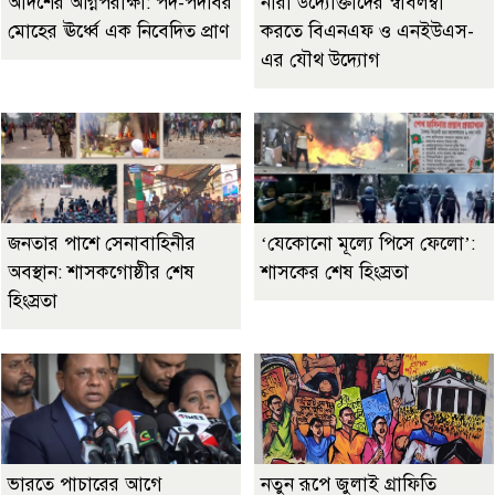
আদর্শের অগ্নিপরীক্ষা: পদ-পদবির
নারী উদ্যোক্তাদের স্বাবলম্বী
মোহের ঊর্ধ্বে এক নিবেদিত প্রাণ
করতে বিএনএফ ও এনইউএস-
এর যৌথ উদ্যোগ
জনতার পাশে সেনাবাহিনীর
‘যেকোনো মূল্যে পিসে ফেলো’:
অবস্থান: শাসকগোষ্ঠীর শেষ
শাসকের শেষ হিংস্রতা
হিংস্রতা
ভারতে পাচারের আগে
নতুন রূপে জুলাই গ্রাফিতি